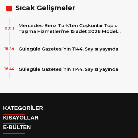
Sıcak Gelişmeler
Mercedes-Benz Türk’ten Coşkunlar Toplu
00:11
Taşıma Hizmetleri’ne 15 adet 2026 Model
Mercedes-Benz Conecto Otobüs Teslimatı
Gülegüle Gazetesi’nin 1144. Sayısı yayında
16:44
Gülegüle Gazetesi’nin 1144. Sayısı yayında
16:44
KATEGORİLER
KISAYOLLAR
Reklam
E-BÜLTEN
Firma Rehberi
Facebook
İletişim