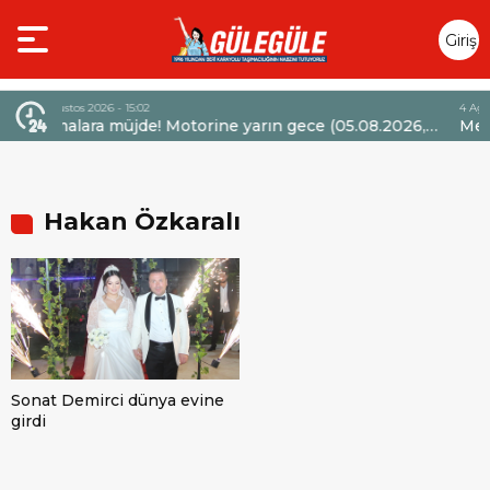
Giriş
Yap
4 Ağustos 2026 - 14:47
otorine yarın gece (05.08.2026,
Mercedes-Benz Türk’ten 
la 6,60 TL’lik dev bir indirim
Sözleşmelerinde 36 Aya Va
Hakan Özkaralı
Sonat Demirci dünya evine
girdi