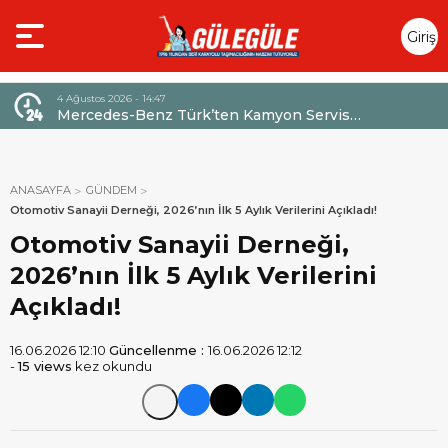
Giriş
Yap
4 Ağustos 2026 - 14:47
026,
Mercedes-Benz Türk’ten Kamyon Servis
Sözleşmelerinde 36 Aya Varan Taksit İmkânı
ANASAYFA
GÜNDEM
Otomotiv Sanayii Derneği, 2026’nın İlk 5 Aylık Verilerini Açıkladı!
Otomotiv Sanayii Derneği,
2026’nın İlk 5 Aylık Verilerini
Açıkladı!
16.06.2026 12:10
Güncellenme :
16.06.2026 12:12
-
15 views
kez okundu