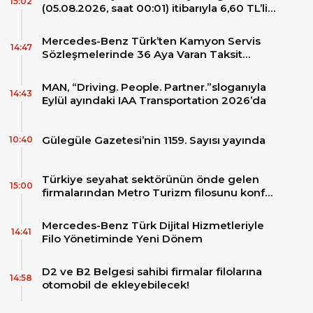
15:02
(05.08.2026, saat 00:01) itibarıyla 6,60 TL’lik
dev bir indirim bekleniyor.
Mercedes-Benz Türk’ten Kamyon Servis
14:47
Sözleşmelerinde 36 Aya Varan Taksit
İmkânı
MAN, “Driving. People. Partner.”sloganıyla
14:43
Eylül ayındaki IAA Transportation 2026’da
Gülegüle Gazetesi’nin 1159. Sayısı yayında
10:40
Türkiye seyahat sektörünün önde gelen
15:00
firmalarından Metro Turizm filosunu konfor
ve teknolojinin zirvesindeki 2 adet yepyeni
MAN Skyliner ile güçlendirdi!
Mercedes-Benz Türk Dijital Hizmetleriyle
14:41
Filo Yönetiminde Yeni Dönem
D2 ve B2 Belgesi sahibi firmalar filolarına
14:58
otomobil de ekleyebilecek!