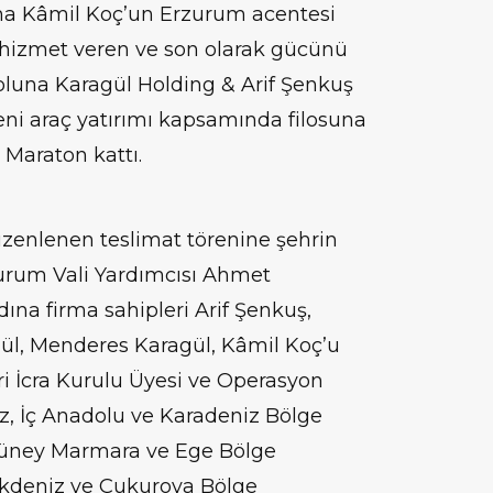
ana Kâmil Koç’un Erzurum acentesi
hizmet veren ve son olarak gücünü
 yoluna Karagül Holding & Arif Şenkuş
ni araç yatırımı kapsamında filosuna
 Maraton kattı.
düzenlenen teslimat törenine şehrin
urum Vali Yardımcısı Ahmet
ına firma sahipleri Arif Şenkuş,
ül, Menderes Karagül, Kâmil Koç’u
i İcra Kurulu Üyesi ve Operasyon
, İç Anadolu ve Karadeniz Bölge
üney Marmara ve Ege Bölge
Akdeniz ve Çukurova Bölge