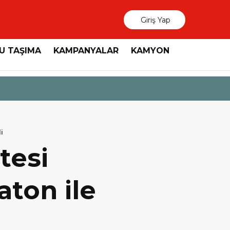
Giriş Yap
U TAŞIMA
KAMPANYALAR
KAMYON
3 Ağustos 2026
MAN, “Dri
i
tesi
aton ile