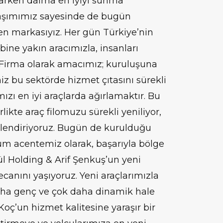
aparken daima en iyiyi sunma
klaşımımız sayesinde de bugün
len markasıyız. Her gün Türkiye’nin
 bine yakın aracımızla, insanları
 Firma olarak amacımız; kuruluşuna
iz bu sektörde hizmet çıtasını sürekli
ızı en iyi araçlarda ağırlamaktır. Bu
likte araç filomuzu sürekli yeniliyor,
çlendiriyoruz. Bugün de kurulduğu
m acentemiz olarak, başarıyla bölge
l Holding & Arif Şenkuş’un yeni
canını yaşıyoruz. Yeni araçlarımızla
aha genç ve çok daha dinamik hale
 Koç’un hizmet kalitesine yaraşır bir