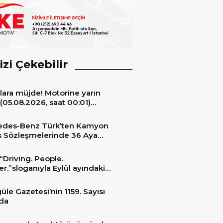
izi Çekebilir
lara müjde! Motorine yarın
(05.08.2026, saat 00:01)
ıyla 6,60 TL’lik dev bir indirim
niyor.
edes-Benz Türk’ten Kamyon
s Sözleşmelerinde 36 Aya
 Taksit İmkânı
“Driving. People.
er.”sloganıyla Eylül ayındaki
ransportation 2026’da
üle Gazetesi’nin 1159. Sayısı
da