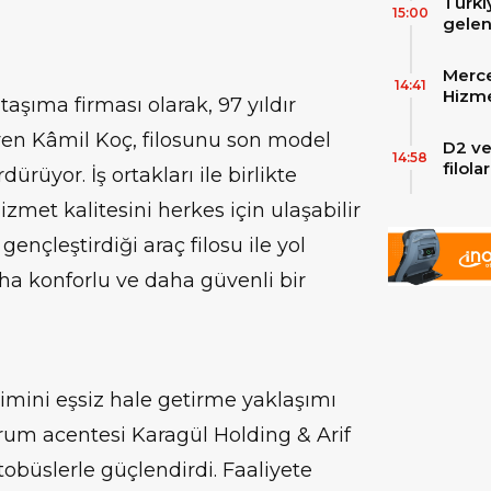
Türki
15:00
gelen
filos
zirve
Merce
Skylin
14:41
Hizme
taşıma firması olarak, 97 yıldır
Yeni
ren Kâmil Koç, filosunu son model
D2 ve
14:58
filol
rüyor. İş ortakları ile birlikte
ekley
izmet kalitesini herkes için ulaşabilir
gençleştirdiği araç filosu ile yol
aha konforlu ve daha güvenli bir
imini eşsiz hale getirme yaklaşımı
um acentesi Karagül Holding & Arif
obüslerle güçlendirdi. Faaliyete