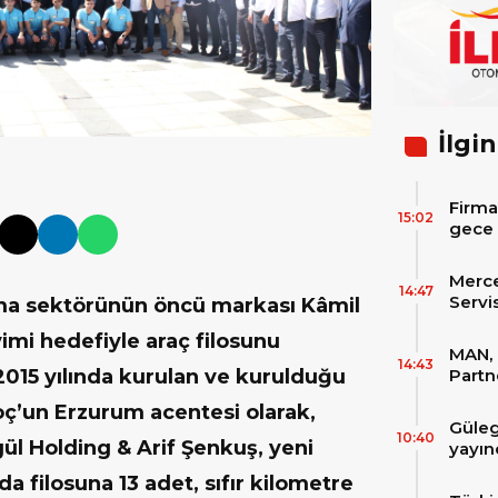
İlgin
Firma
15:02
gece 
itibar
bekle
Merc
14:47
Servi
ıma sektörünün öncü markası Kâmil
Varan
imi hedefiyle araç filosunu
MAN, 
14:43
015 yılında kurulan ve kurulduğu
Partn
IAA T
ç’un Erzurum acentesi olarak,
Güleg
10:40
gül Holding & Arif Şenkuş, yeni
yayın
a filosuna 13 adet, sıfır kilometre