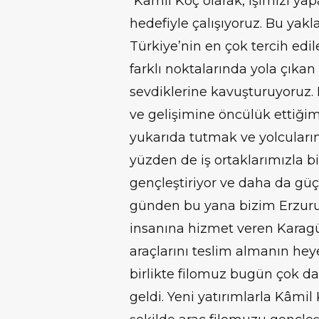
“Kâmil Koç olarak, işimizi y
hedefiyle çalışıyoruz. Bu ya
Türkiye’nin en çok tercih edi
farklı noktalarında yola çıkan
sevdiklerine kavuşturuyoruz.
ve gelişimine öncülük ettiğim
yukarıda tutmak ve yolcularım
yüzden de iş ortaklarımızla bir
gençleştiriyor ve daha da gü
günden bu yana bizim Erzuru
insanına hizmet veren Karagü
araçlarını teslim almanın heye
birlikte filomuz bugün çok d
geldi. Yeni yatırımlarla Kâmil