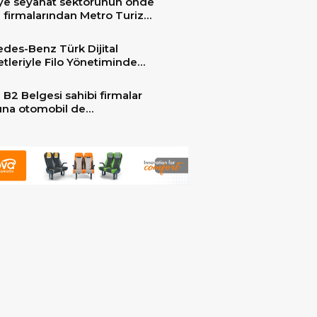
ye seyahat sektörünün önde
 firmalarından Metro Turizm
unu konfor ve teknolojinin
sindeki 2 adet yepyeni MAN
des-Benz Türk Dijital
er ile güçlendirdi!
tleriyle Filo Yönetiminde
 Dönem
 B2 Belgesi sahibi firmalar
arına otomobil de
ebilecek!