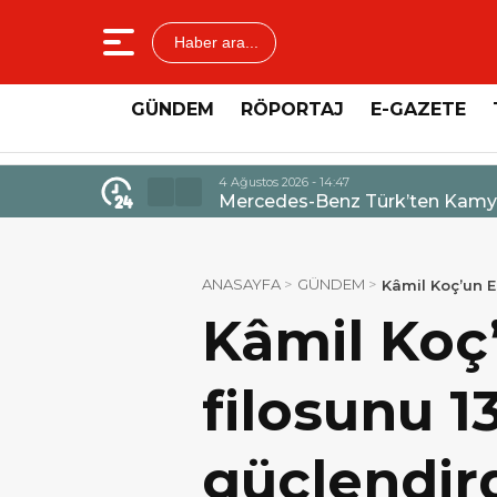
Haber ara...
GÜNDEM
RÖPORTAJ
E-GAZETE
4 Ağustos 2026 - 14:47
Mercedes-Benz Türk’ten Kamyo
ANASAYFA
GÜNDEM
Kâmil Koç’un E
Kâmil Koç
filosunu 1
güçlendir