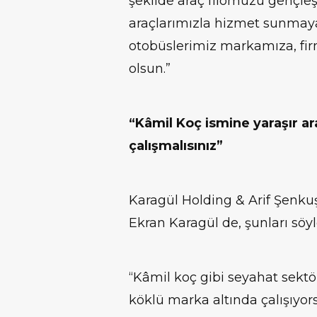
şekilde araç filomuzu gençle
araçlarımızla hizmet sunmay
otobüslerimiz markamıza, fir
olsun.”
“Kâmil Koç ismine yaraşır ara
çalışmalısınız”
Karagül Holding & Arif Şenkuş
Ekran Karagül de, şunları söyl
“Kâmil koç gibi seyahat sektör
köklü marka altında çalışıyors