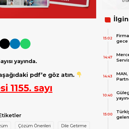
İlgin
Firma
15:02
gece 
itibar
bekle
Merc
14:47
Servi
Sayısı yayında.
Varan
MAN, 
şağıdaki pdf’e göz atın.
14:43
Partn
IAA T
i 1155. sayı
Güleg
10:40
yayın
Türki
15:00
Etiketler
gelen
filos
züm
Çözüm Önerileri
Dile Getirme
zirve