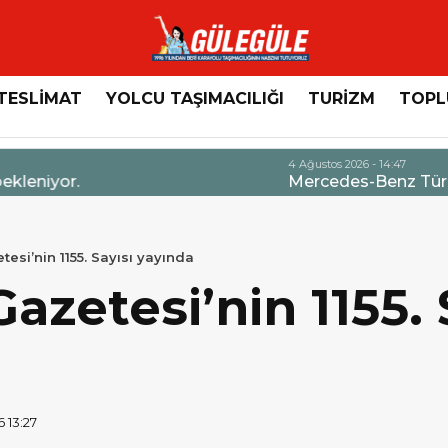
TESLİMAT
YOLCU TAŞIMACILIĞI
TURİZM
TOPL
n Servis Sözleşmelerinde 36 Aya Varan Taksit İmkânı
esi’nin 1155. Sayısı yayında
azetesi’nin 1155. 
 13:27