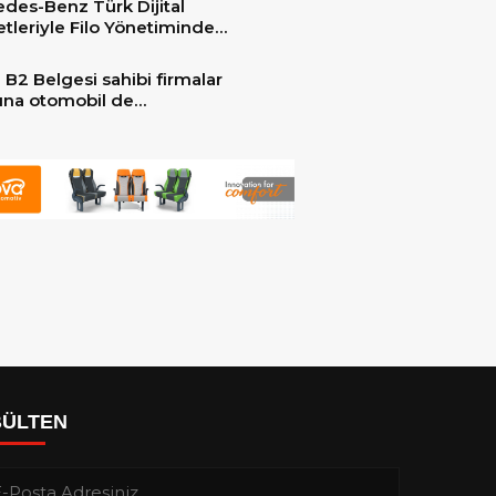
des-Benz Türk Dijital
er ile güçlendirdi!
tleriyle Filo Yönetiminde
 Dönem
 B2 Belgesi sahibi firmalar
arına otomobil de
ebilecek!
BÜLTEN