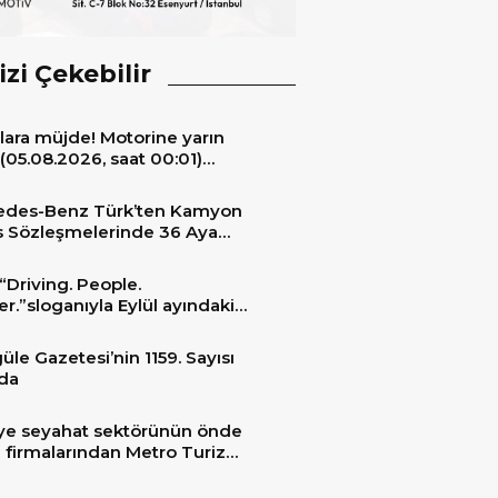
izi Çekebilir
lara müjde! Motorine yarın
(05.08.2026, saat 00:01)
ıyla 6,60 TL’lik dev bir indirim
niyor.
edes-Benz Türk’ten Kamyon
s Sözleşmelerinde 36 Aya
 Taksit İmkânı
“Driving. People.
er.”sloganıyla Eylül ayındaki
ransportation 2026’da
üle Gazetesi’nin 1159. Sayısı
da
ye seyahat sektörünün önde
 firmalarından Metro Turizm
unu konfor ve teknolojinin
sindeki 2 adet yepyeni MAN