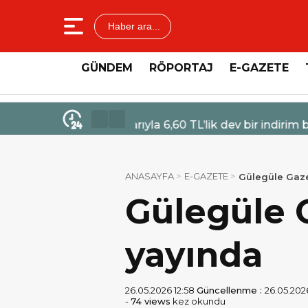
Haber ara...
GÜNDEM
RÖPORTAJ
E-GAZETE
4 Ağustos 2026 - 14:47
Mercedes-Benz Türk’ten Kamyo
ANASAYFA
E-GAZETE
Gülegüle Gazet
Gülegüle G
yayında
26.05.2026 12:58
Güncellenme :
26.05.2026
-
74 views
kez okundu