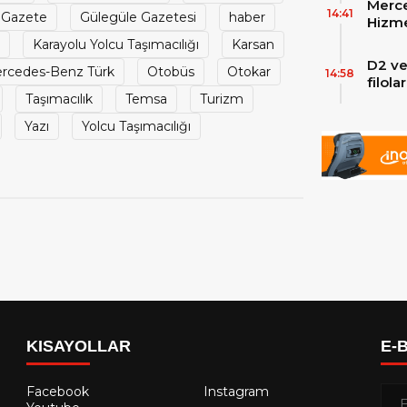
Merce
Skylin
14:41
Gazete
Gülegüle Gazetesi
haber
Hizme
Yeni
Karayolu Yolcu Taşımacılığı
Karsan
D2 ve
rcedes-Benz Türk
Otobüs
Otokar
14:58
filol
Taşımacılık
Temsa
Turizm
ekley
Yazı
Yolcu Taşımacılığı
KISAYOLLAR
E-
Facebook
Instagram