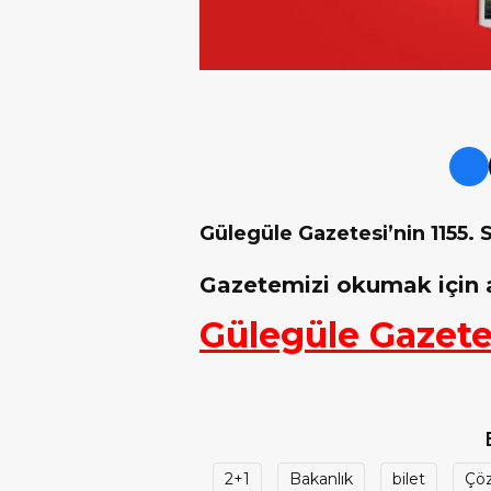
Gülegüle Gazetesi’nin 1155. 
Gazetemizi okumak için a
Gülegüle Gazetes
2+1
Bakanlık
bilet
Çö