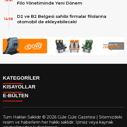
14:41
Filo Yönetiminde Yeni Dönem
D2 ve B2 Belgesi sahibi firmalar filolarına
14:58
otomobil de ekleyebilecek!
KATEGORİLER
KISAYOLLAR
Reklam
E-BÜLTEN
Firma Rehberi
Facebook
İletişim
Instagram
Künye
Youtube
Yazarlar
Tüm Hakları Saklıdır © 2026 Güle Güle Gazetesi | Sitemizdeki
Gizlilik Politikası
resim ve haberlerin her hakkı saklıdır. İzinsiz veya kaynak
gulegule.com.tr
e-bültenine abone olarak, tarafınıza haber,