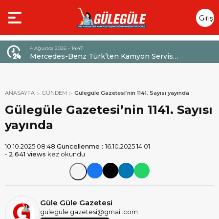
Giriş
Yap
4 Ağustos 2026 - 14:47
026,
Mercedes-Benz Türk’ten Kamyon Servis
Sözleşmelerinde 36 Aya Varan Taksit İmkânı
ANASAYFA
GÜNDEM
Gülegüle Gazetesi’nin 1141. Sayısı yayında
Gülegüle Gazetesi’nin 1141. Sayısı
yayında
10.10.2025 08:48
Güncellenme :
16.10.2025 14:01
-
2.641 views
kez okundu
Güle Güle Gazetesi
gulegule.gazetesi@gmail.com