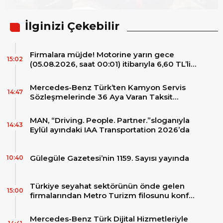
İlginizi Çekebilir
Firmalara müjde! Motorine yarın gece
15:02
(05.08.2026, saat 00:01) itibarıyla 6,60 TL’lik
dev bir indirim bekleniyor.
Mercedes-Benz Türk’ten Kamyon Servis
14:47
Sözleşmelerinde 36 Aya Varan Taksit
İmkânı
MAN, “Driving. People. Partner.”sloganıyla
14:43
Eylül ayındaki IAA Transportation 2026’da
Gülegüle Gazetesi’nin 1159. Sayısı yayında
10:40
Türkiye seyahat sektörünün önde gelen
15:00
firmalarından Metro Turizm filosunu konfor
ve teknolojinin zirvesindeki 2 adet yepyeni
MAN Skyliner ile güçlendirdi!
Mercedes-Benz Türk Dijital Hizmetleriyle