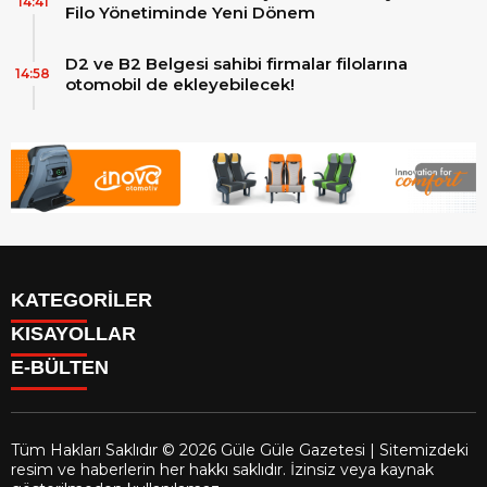
14:41
Filo Yönetiminde Yeni Dönem
D2 ve B2 Belgesi sahibi firmalar filolarına
14:58
otomobil de ekleyebilecek!
KATEGORİLER
KISAYOLLAR
Reklam
E-BÜLTEN
Firma Rehberi
Facebook
İletişim
Instagram
Künye
Youtube
Yazarlar
Tüm Hakları Saklıdır © 2026 Güle Güle Gazetesi | Sitemizdeki
Gizlilik Politikası
resim ve haberlerin her hakkı saklıdır. İzinsiz veya kaynak
gulegule.com.tr
e-bültenine abone olarak, tarafınıza haber,