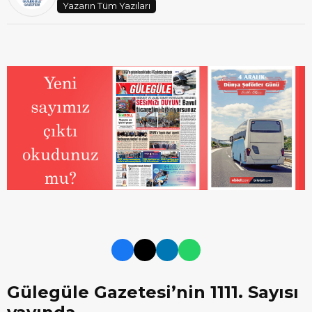
Yazarın Tüm Yazıları
Gülegüle Gazetesi’nin 1111. Sayısı