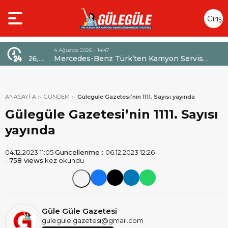
Giriş
Yap
4 Ağustos 2026 - 14:47
026,
Mercedes-Benz Türk’ten Kamyon Servis
Sözleşmelerinde 36 Aya Varan Taksit İmkânı
ANASAYFA
GÜNDEM
Gülegüle Gazetesi’nin 1111. Sayısı yayında
Gülegüle Gazetesi’nin 1111. Sayısı
yayında
04.12.2023 11:05
Güncellenme :
06.12.2023 12:26
-
758 views
kez okundu
Güle Güle Gazetesi
gulegule.gazetesi@gmail.com