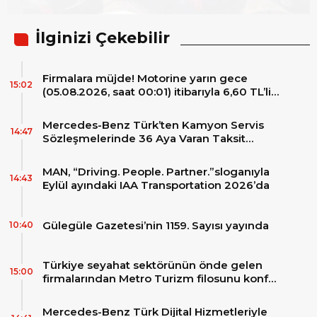
İlginizi Çekebilir
Firmalara müjde! Motorine yarın gece
15:02
(05.08.2026, saat 00:01) itibarıyla 6,60 TL’lik
dev bir indirim bekleniyor.
Mercedes-Benz Türk’ten Kamyon Servis
14:47
Sözleşmelerinde 36 Aya Varan Taksit
İmkânı
MAN, “Driving. People. Partner.”sloganıyla
14:43
Eylül ayındaki IAA Transportation 2026’da
Gülegüle Gazetesi’nin 1159. Sayısı yayında
10:40
Türkiye seyahat sektörünün önde gelen
15:00
firmalarından Metro Turizm filosunu konfor
ve teknolojinin zirvesindeki 2 adet yepyeni
MAN Skyliner ile güçlendirdi!
Mercedes-Benz Türk Dijital Hizmetleriyle