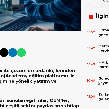
İlgin
Firma
15:02
gece 
itibar
bekle
Merc
14:47
Servi
Varan
MAN, 
14:43
Partn
lite çözümleri tedarikçilerinden
IAA T
pro]Academy eğitim platformu ile
Güleg
10:40
imine yönelik yatırım ve
yayın
Türki
15:00
gelen
n sunulan eğitimler, OEM’ler,
filos
bi çeşitli sektör paydaşlarına hitap
zirve