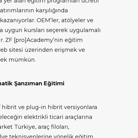
er alan eğitim programları ücretli
yatırımlarının karşılığında
kazanıyorlar. OEM’ler, atölyeler ve
ına uygun kursları seçerek uygulamalı
lar. ZF [pro]Academy’nin eğitim
eb sitesi üzerinden erişmek ve
çmek mümkün.
matik Şanzıman Eğitimi
ibrit ve plug-in hibrit versiyonlara
eceğin elektrikli ticari araçlarına
ket Türkiye, araç filoları,
ölye teknisyenlerine yönelik eğitim