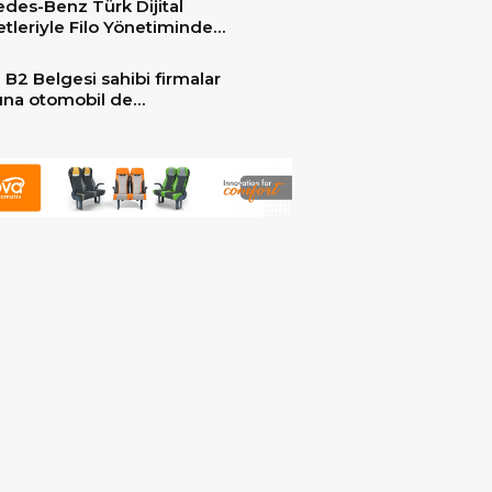
des-Benz Türk Dijital
er ile güçlendirdi!
tleriyle Filo Yönetiminde
 Dönem
 B2 Belgesi sahibi firmalar
arına otomobil de
ebilecek!