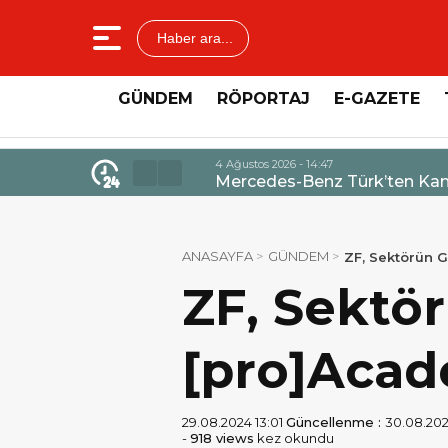
Haber ara...
GÜNDEM
RÖPORTAJ
E-GAZETE
4 Ağustos 2026 - 14:47
Mercedes-Benz Türk’ten Kamyo
ANASAYFA
GÜNDEM
ZF, Sektörün G
ZF, Sektö
[pro]Acade
29.08.2024 13:01
Güncellenme :
30.08.202
-
918 views
kez okundu