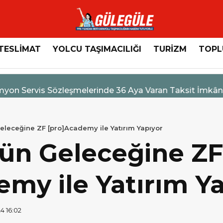
TESLİMAT
YOLCU TAŞIMACILIĞI
TURİZM
TOPL
n Servis Sözleşmelerinde 36 Aya Varan Taksit İmkânı
eleceğine ZF [pro]Academy ile Yatırım Yapıyor
rün Geleceğine ZF
my ile Yatırım Y
4 16:02