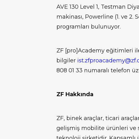
AVE 130 Level 1, Testman Diya
makinası, Powerline (1. ve 2. 
programları bulunuyor.
ZF [pro]Academy eğitimleri ile 
bilgiler
ist.zfproacademy@zf
808 01 33 numaralı telefon üze
ZF Hakkında
ZF, binek araçlar, ticari araçla
gelişmiş mobilite ürünleri ve 
teknoloji şirketidir. Kapsamlı