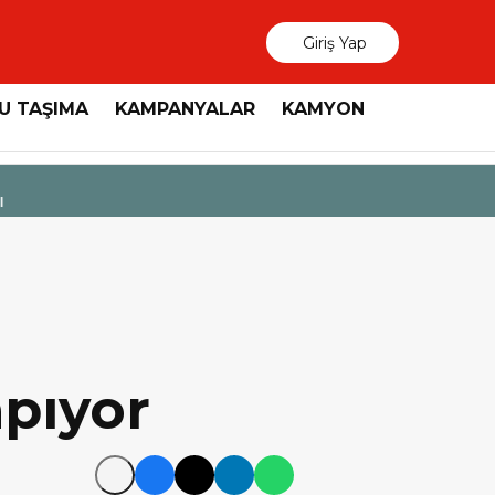
Giriş Yap
U TAŞIMA
KAMPANYALAR
KAMYON
3 Ağustos 2026
MAN, “Dri
apıyor