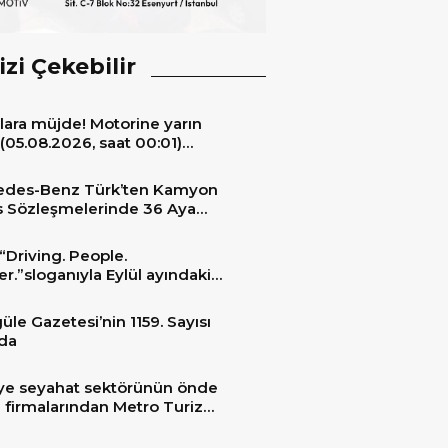
izi Çekebilir
lara müjde! Motorine yarın
(05.08.2026, saat 00:01)
ıyla 6,60 TL’lik dev bir indirim
niyor.
edes-Benz Türk’ten Kamyon
s Sözleşmelerinde 36 Aya
 Taksit İmkânı
“Driving. People.
er.”sloganıyla Eylül ayındaki
ransportation 2026’da
üle Gazetesi’nin 1159. Sayısı
da
ye seyahat sektörünün önde
 firmalarından Metro Turizm
unu konfor ve teknolojinin
sindeki 2 adet yepyeni MAN