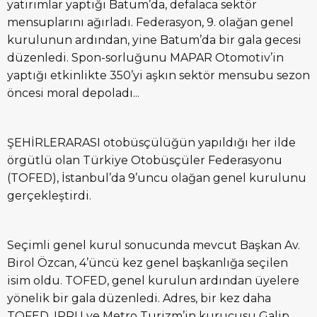
yatırımlar yaptığı Batum’da, defalaca sektör
mensuplarını ağırladı. Federasyon, 9. olağan genel
kurulunun ardından, yine Batum’da bir gala gecesi
düzenledi. Spon-sorluğunu MAPAR Otomotiv’in
yaptığı etkinlikte 350’yi aşkın sektör mensubu sezon
öncesi moral depoladı...
ŞEHİRLERARASI otobüsçülüğün yapıldığı her ilde
örgütlü olan Türkiye Otobüsçüler Federasyonu
(TOFED), İstanbul’da 9’uncu olağan genel kurulunu
gerçekleştirdi.
Seçimli genel kurul sonucunda mevcut Başkan Av.
Birol Özcan, 4’üncü kez genel başkanlığa seçilen
isim oldu. TOFED, genel kurulun ardından üyelere
yönelik bir gala düzenledi. Adres, bir kez daha
TOFED, IPRU ve Metro Turizm’in kurucusu Galip