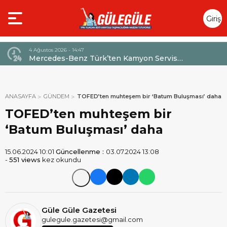
Giriş
Yap
4 Ağustos 2026 - 14:47
026,
Mercedes-Benz Türk’ten Kamyon Servis
Sözleşmelerinde 36 Aya Varan Taksit İmkânı
ANASAYFA
GÜNDEM
TOFED’ten muhteşem bir ‘Batum Buluşması’ daha
TOFED’ten muhteşem bir
‘Batum Buluşması’ daha
15.06.2024 10:01
Güncellenme :
03.07.2024 13:08
-
551 views
kez okundu
Güle Güle Gazetesi
gulegule.gazetesi@gmail.com