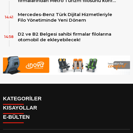
firmalarından Metro Turizm filosunu konfor
ve teknolojinin zirvesindeki 2 adet yepyeni
MAN Skyliner ile güçlendirdi!
Mercedes-Benz Türk Dijital Hizmetleriyle
14:41
Filo Yönetiminde Yeni Dönem
D2 ve B2 Belgesi sahibi firmalar filolarına
14:58
otomobil de ekleyebilecek!
KATEGORİLER
KISAYOLLAR
Reklam
E-BÜLTEN
Firma Rehberi
Facebook
İletişim
Instagram
Künye