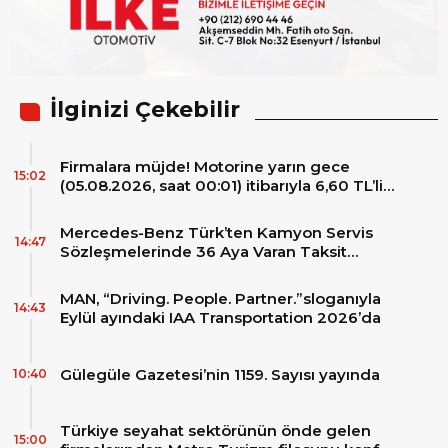
İlginizi Çekebilir
Firmalara müjde! Motorine yarın gece
15:02
(05.08.2026, saat 00:01) itibarıyla 6,60 TL’lik
dev bir indirim bekleniyor.
Mercedes-Benz Türk’ten Kamyon Servis
14:47
Sözleşmelerinde 36 Aya Varan Taksit
İmkânı
MAN, “Driving. People. Partner.”sloganıyla
14:43
Eylül ayındaki IAA Transportation 2026’da
Gülegüle Gazetesi’nin 1159. Sayısı yayında
10:40
Türkiye seyahat sektörünün önde gelen
15:00