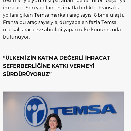
teslimatıyla yurt dışı pazarlarında tarihi bir başarıya
imza attı. Son yapılan teslimatla birlikte, Fransa’da
yollara çıkan Temsa markalı araç sayısı 6 bine ulaştı.
Fransa bu araç sayısıyla, dünyada en fazla Temsa
markalı araca ev sahipliği yapan ülke konumunda
bulunuyor.
“ÜLKEMİZİN KATMA DEĞERLİ İHRACAT
SEFERBERLİĞİNE KATKI VERMEYİ
SÜRDÜRÜYORUZ”
o