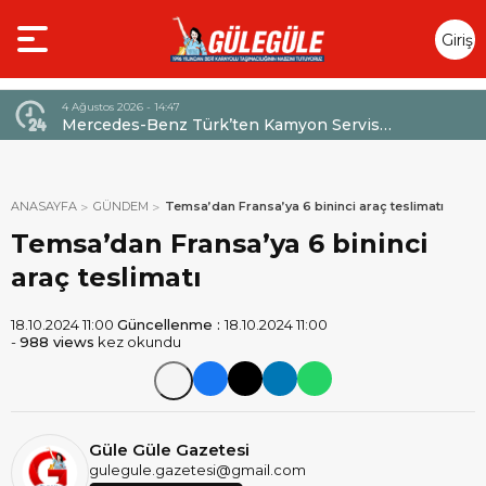
Giriş
Yap
4 Ağustos 2026 - 14:47
026,
Mercedes-Benz Türk’ten Kamyon Servis
Sözleşmelerinde 36 Aya Varan Taksit İmkânı
ANASAYFA
GÜNDEM
Temsa’dan Fransa’ya 6 bininci araç teslimatı
Temsa’dan Fransa’ya 6 bininci
araç teslimatı
18.10.2024 11:00
Güncellenme :
18.10.2024 11:00
-
988 views
kez okundu
Güle Güle Gazetesi
gulegule.gazetesi@gmail.com