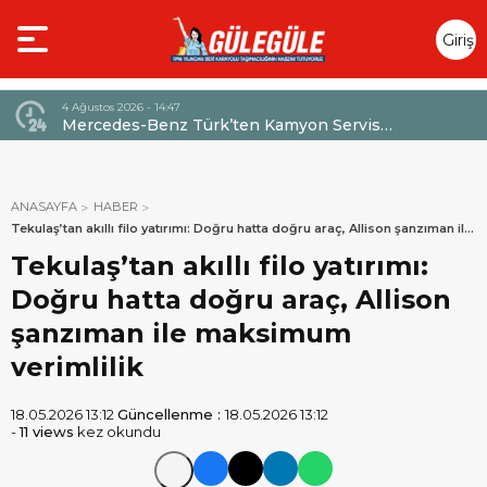
Giriş
Yap
4 Ağustos 2026 - 14:47
026,
Mercedes-Benz Türk’ten Kamyon Servis
Sözleşmelerinde 36 Aya Varan Taksit İmkânı
ANASAYFA
HABER
Tekulaş’tan akıllı filo yatırımı: Doğru hatta doğru araç, Allison şanzıman ile
maksimum verimlilik
Tekulaş’tan akıllı filo yatırımı:
Doğru hatta doğru araç, Allison
şanzıman ile maksimum
verimlilik
18.05.2026 13:12
Güncellenme :
18.05.2026 13:12
-
11 views
kez okundu