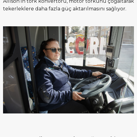
Allison’ın tork konvertörü, motor torkunu çoğaltarak
tekerleklere daha fazla güç aktarılmasını sağlıyor.