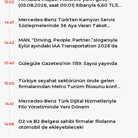
15:02
(05.08.2026, saat 00:01) itibarıyla 6,60 TL’lik
dev bir indirim bekleniyor.
Mercedes-Benz Türk’ten Kamyon Servis
14:47
Sözleşmelerinde 36 Aya Varan Taksit
İmkânı
MAN, “Driving. People. Partner.”sloganıyla
14:43
Eylül ayındaki IAA Transportation 2026’da
Gülegüle Gazetesi’nin 1159. Sayısı yayında
10:40
Türkiye seyahat sektörünün önde gelen
15:00
firmalarından Metro Turizm filosunu konfor
ve teknolojinin zirvesindeki 2 adet yepyeni
MAN Skyliner ile güçlendirdi!
Mercedes-Benz Türk Dijital Hizmetleriyle
14:41
Filo Yönetiminde Yeni Dönem
D2 ve B2 Belgesi sahibi firmalar filolarına
14:58
otomobil de ekleyebilecek!