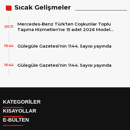
Sıcak Gelişmeler
Mercedes-Benz Türk’ten Coşkunlar Toplu
00:11
Taşıma Hizmetleri’ne 15 adet 2026 Model
Mercedes-Benz Conecto Otobüs Teslimatı
Gülegüle Gazetesi’nin 1144. Sayısı yayında
16:44
Gülegüle Gazetesi’nin 1144. Sayısı yayında
16:44
KATEGORİLER
KISAYOLLAR
Reklam
E-BÜLTEN
Firma Rehberi
Facebook
İletişim