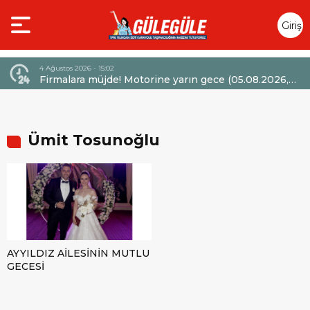
Giriş
Yap
4 Ağustos 2026 - 15:02
Firmalara müjde! Motorine yarın gece (05.08.2026,
saat 00:01) itibarıyla 6,60 TL’lik dev bir indirim
bekleniyor.
Ümit Tosunoğlu
AYYILDIZ AİLESİNİN MUTLU
GECESİ