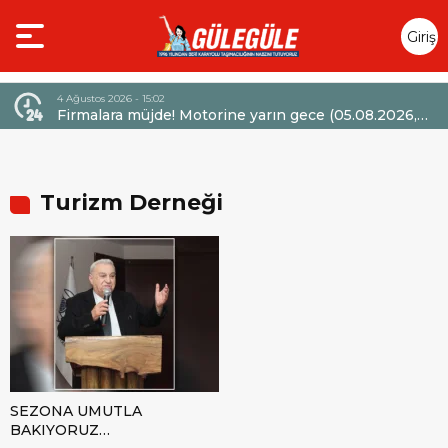
Giriş
Yap
4 Ağustos 2026 - 15:02
4 Ağustos 
Firmalara müjde! Motorine yarın gece (05.08.2026,
Merced
saat 00:01) itibarıyla 6,60 TL’lik dev bir indirim
Sözleşm
bekleniyor.
Turizm Derneği
SEZONA UMUTLA
BAKIYORUZ…