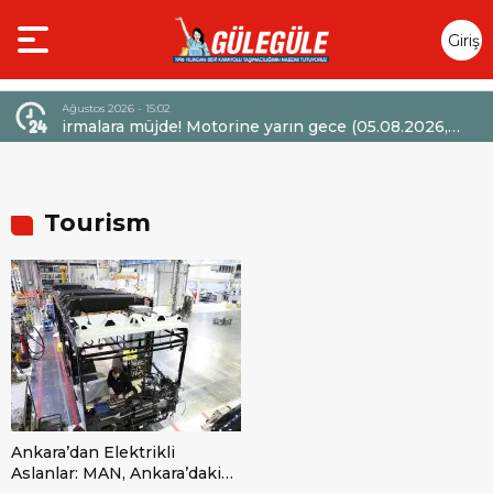
Giriş
Yap
02
4 Ağustos 2026 - 14:47
de! Motorine yarın gece (05.08.2026,
Mercedes-Benz Türk’
barıyla 6,60 TL’lik dev bir indirim
Sözleşmelerinde 36 Ay
Tourism
Ankara’dan Elektrikli
Aslanlar: MAN, Ankara’daki