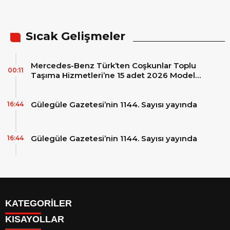
fabrikasında eBus üretimine
başladı
Sıcak Gelişmeler
Mercedes-Benz Türk’ten Coşkunlar Toplu
00:11
Taşıma Hizmetleri’ne 15 adet 2026 Model
Mercedes-Benz Conecto Otobüs Teslimatı
Gülegüle Gazetesi’nin 1144. Sayısı yayında
16:44
Gülegüle Gazetesi’nin 1144. Sayısı yayında
16:44
KATEGORİLER
KISAYOLLAR
Reklam