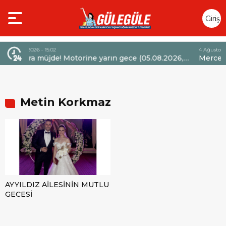
Giriş
Yap
4 Ağustos 2026 - 14:47
otorine yarın gece (05.08.2026,
Mercedes-Benz Türk’ten 
la 6,60 TL’lik dev bir indirim
Sözleşmelerinde 36 Aya Va
Metin Korkmaz
AYYILDIZ AİLESİNİN MUTLU
GECESİ