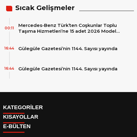
Sıcak Gelişmeler
Mercedes-Benz Türk’ten Coşkunlar Toplu
00:11
Taşıma Hizmetleri’ne 15 adet 2026 Model
Mercedes-Benz Conecto Otobüs Teslimatı
Gülegüle Gazetesi’nin 1144. Sayısı yayında
16:44
Gülegüle Gazetesi’nin 1144. Sayısı yayında
16:44
KATEGORİLER
KISAYOLLAR
Reklam
E-BÜLTEN
Firma Rehberi
Facebook
İletişim