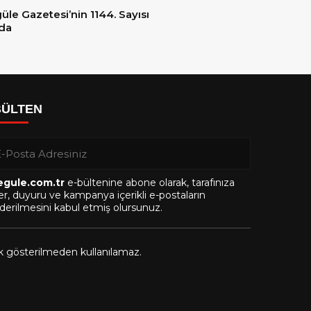
üle Gazetesi’nin 1144. Sayısı
da
BÜLTEN
egule.com.tr
e-bültenine abone olarak, tarafınıza
r, duyuru ve kampanya içerikli e-postaların
erilmesini kabul etmiş olursunuz.
ak gösterilmeden kullanılamaz.