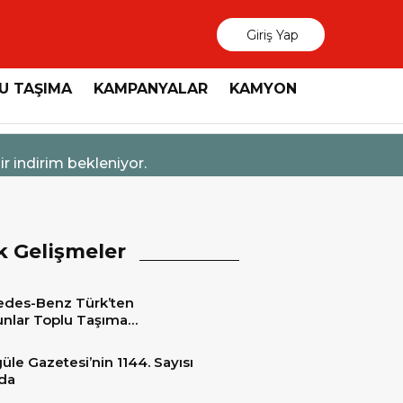
Giriş Yap
U TAŞIMA
KAMPANYALAR
KAMYON
26 - 14:47
s-Benz Türk’ten Kamyon Servis Sözleşmelerinde 36 Aya
k Gelişmeler
des-Benz Türk’ten
nlar Toplu Taşıma
tleri’ne 15 adet 2026 Model
edes-Benz Conecto Otobüs
üle Gazetesi’nin 1144. Sayısı
matı
da