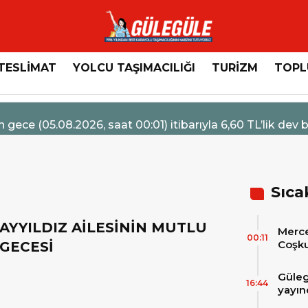
TESLİMAT
YOLCU TAŞIMACILIĞI
TURİZM
TOPL
4 Ağustos 20
bir indirim bekleniyor.
Mercede
Sıca
AYYILDIZ AİLESİNİN MUTLU
Merce
00:11
Coşku
GECESİ
Hizme
Merc
Güleg
Tesli
16:44
yayın