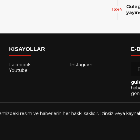
Güleg
16:44
yayın
KISAYOLLAR
E-
Facebook
Instagram
Youtube
gul
habe
gönd
emizdeki resim ve haberlerin her hakkı saklıdır. İzinsiz veya kayn