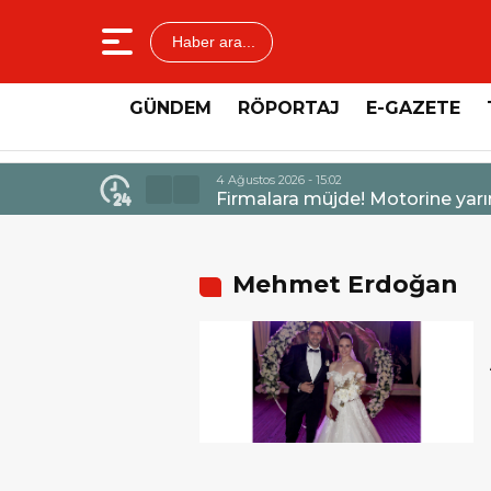
Haber ara...
GÜNDEM
RÖPORTAJ
E-GAZETE
 gece (05.08.2026, saat 00:01) itibarıyla 6,60 TL’lik dev 
Mehmet Erdoğan