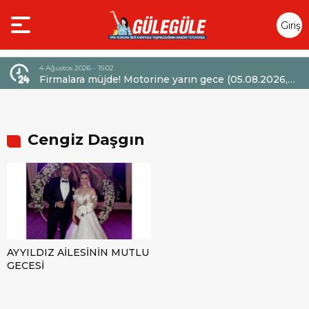
Giriş
Yap
6 - 15:02
4 Ağustos 2026 - 14:47
a müjde! Motorine yarın gece (05.08.2026,
Mercedes-Benz T
) itibarıyla 6,60 TL’lik dev bir indirim
Sözleşmelerinde 
or.
Cengiz Daşgın
AYYILDIZ AİLESİNİN MUTLU
GECESİ