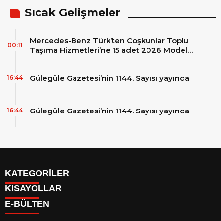
Sıcak Gelişmeler
Mercedes-Benz Türk’ten Coşkunlar Toplu
00:11
Taşıma Hizmetleri’ne 15 adet 2026 Model
Mercedes-Benz Conecto Otobüs Teslimatı
Gülegüle Gazetesi’nin 1144. Sayısı yayında
16:44
Gülegüle Gazetesi’nin 1144. Sayısı yayında
16:44
KATEGORİLER
KISAYOLLAR
Reklam
E-BÜLTEN
Firma Rehberi
Facebook
İletişim