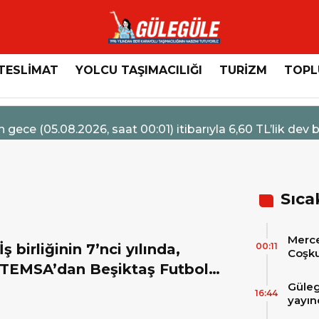
TESLİMAT
YOLCU TAŞIMACILIĞI
TURİZM
TOPL
 (05.08.2026, saat 00:01) itibarıyla 6,60 TL’lik dev bir i
Sıca
Merce
İş birliğinin 7’nci yılında,
00:11
Coşku
Hizme
TEMSA’dan Beşiktaş Futbol
Merc
Güleg
Takımı’na yeni araç
Tesli
16:44
yayın