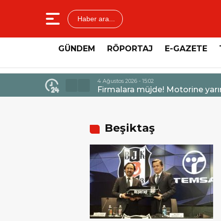
Haber ara...
GÜNDEM
RÖPORTAJ
E-GAZETE
4 Ağustos 2026 - 15:02
Firmalara müjde! Motorine yarın gece
Beşiktaş