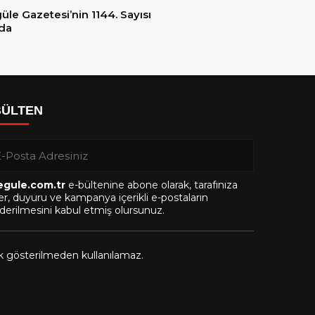
üle Gazetesi’nin 1144. Sayısı
da
BÜLTEN
egule.com.tr
e-bültenine abone olarak, tarafınıza
r, duyuru ve kampanya içerikli e-postaların
erilmesini kabul etmiş olursunuz.
ak gösterilmeden kullanılamaz.