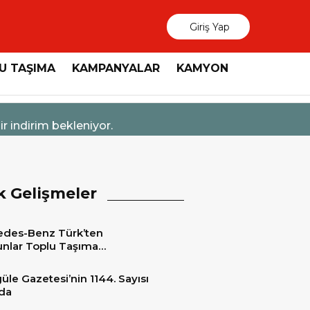
Giriş Yap
U TAŞIMA
KAMPANYALAR
KAMYON
4 Ağustos 2026 - 14
ndirim bekleniyor.
Mercedes-Ben
k Gelişmeler
des-Benz Türk’ten
nlar Toplu Taşıma
tleri’ne 15 adet 2026 Model
edes-Benz Conecto Otobüs
üle Gazetesi’nin 1144. Sayısı
matı
da