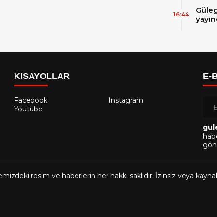
Güleg
16:44
yayın
KISAYOLLAR
E-
Facebook
Instagram
Youtube
gul
habe
gönd
emizdeki resim ve haberlerin her hakkı saklıdır. İzinsiz veya kayn