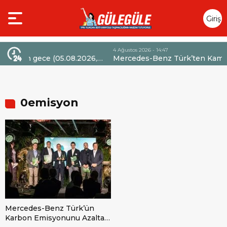
Giriş
Yap
4 Ağustos 2026 - 14:47
 (05.08.2026,
Mercedes-Benz Türk’ten Kamyon Servis
r indirim
Sözleşmelerinde 36 Aya Varan Taksit İmkânı
0emisyon
Mercedes-Benz Türk’ün
Karbon Emisyonunu Azaltan