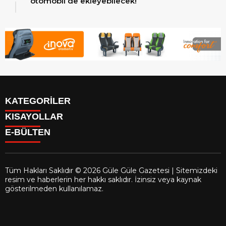
otomobil de ekleyebilecek!
KATEGORİLER
KISAYOLLAR
Reklam
E-BÜLTEN
Firma Rehberi
Facebook
İletişim
Instagram
Künye
Youtube
Yazarlar
Tüm Hakları Saklıdır © 2026 Güle Güle Gazetesi | Sitemizdeki
Gizlilik Politikası
resim ve haberlerin her hakkı saklıdır. İzinsiz veya kaynak
gulegule.com.tr
e-bültenine abone olarak, tarafınıza haber,
gösterilmeden kullanılamaz.
duyuru ve kampanya içerikli e-postaların gönderilmesini kabul
etmiş olursunuz.