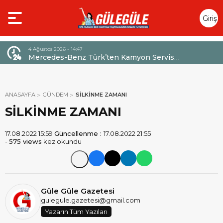
Giriş
Yap
4 Ağustos 2026 - 14:47
026,
Mercedes-Benz Türk’ten Kamyon Servis
Sözleşmelerinde 36 Aya Varan Taksit İmkânı
ANASAYFA
GÜNDEM
SİLKİNME ZAMANI
SİLKİNME ZAMANI
17.08.2022 15:59
Güncellenme :
17.08.2022 21:55
-
575 views
kez okundu
Güle Güle Gazetesi
gulegule.gazetesi@gmail.com
Yazarın Tüm Yazıları