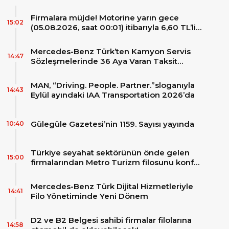
Firmalara müjde! Motorine yarın gece
15:02
(05.08.2026, saat 00:01) itibarıyla 6,60 TL’lik
dev bir indirim bekleniyor.
Mercedes-Benz Türk’ten Kamyon Servis
14:47
Sözleşmelerinde 36 Aya Varan Taksit
İmkânı
MAN, “Driving. People. Partner.”sloganıyla
14:43
Eylül ayındaki IAA Transportation 2026’da
Gülegüle Gazetesi’nin 1159. Sayısı yayında
10:40
Türkiye seyahat sektörünün önde gelen
15:00
firmalarından Metro Turizm filosunu konfor
ve teknolojinin zirvesindeki 2 adet yepyeni
MAN Skyliner ile güçlendirdi!
Mercedes-Benz Türk Dijital Hizmetleriyle
14:41
Filo Yönetiminde Yeni Dönem
D2 ve B2 Belgesi sahibi firmalar filolarına
14:58