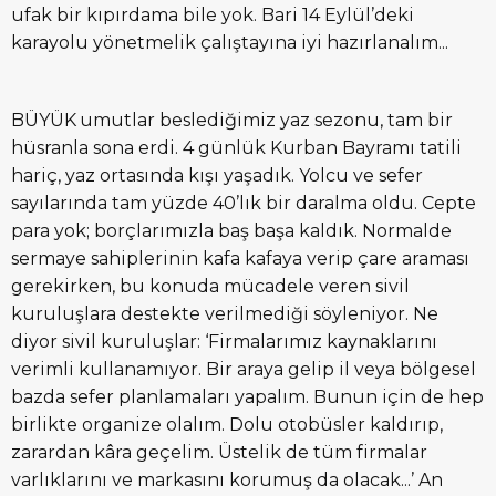
ufak bir kıpırdama bile yok. Bari 14 Eylül’deki
karayolu yönetmelik çalıştayına iyi hazırlanalım...
BÜYÜK umutlar beslediğimiz yaz sezonu, tam bir
hüsranla sona erdi. 4 günlük Kurban Bayramı tatili
hariç, yaz ortasında kışı yaşadık. Yolcu ve sefer
sayılarında tam yüzde 40’lık bir daralma oldu. Cepte
para yok; borçlarımızla baş başa kaldık. Normalde
sermaye sahiplerinin kafa kafaya verip çare araması
gerekirken, bu konuda mücadele veren sivil
kuruluşlara destekte verilmediği söyleniyor. Ne
diyor sivil kuruluşlar: ‘Firmalarımız kaynaklarını
verimli kullanamıyor. Bir araya gelip il veya bölgesel
bazda sefer planlamaları yapalım. Bunun için de hep
birlikte organize olalım. Dolu otobüsler kaldırıp,
zarardan kâra geçelim. Üstelik de tüm firmalar
varlıklarını ve markasını korumuş da olacak...’ An