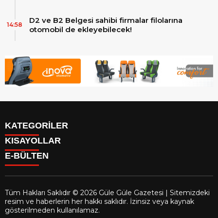
D2 ve B2 Belgesi sahibi firmalar filolarına
14:58
otomobil de ekleyebilecek!
KATEGORİLER
KISAYOLLAR
Reklam
E-BÜLTEN
Firma Rehberi
Facebook
İletişim
Instagram
Künye
Youtube
Yazarlar
Tüm Hakları Saklıdır © 2026 Güle Güle Gazetesi | Sitemizdeki
Gizlilik Politikası
resim ve haberlerin her hakkı saklıdır. İzinsiz veya kaynak
gulegule.com.tr
e-bültenine abone olarak, tarafınıza haber,
gösterilmeden kullanılamaz.
duyuru ve kampanya içerikli e-postaların gönderilmesini kabul