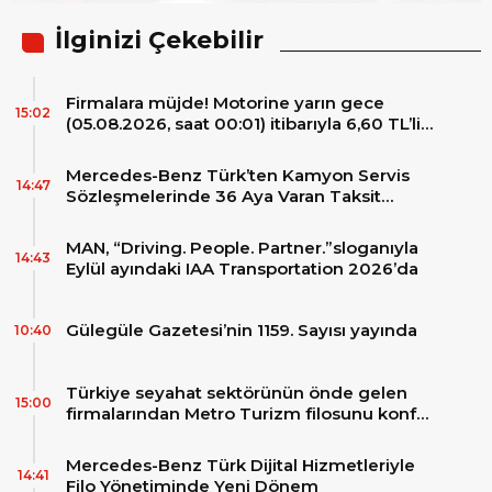
İlginizi Çekebilir
Firmalara müjde! Motorine yarın gece
15:02
(05.08.2026, saat 00:01) itibarıyla 6,60 TL’lik
dev bir indirim bekleniyor.
Mercedes-Benz Türk’ten Kamyon Servis
14:47
Sözleşmelerinde 36 Aya Varan Taksit
İmkânı
MAN, “Driving. People. Partner.”sloganıyla
14:43
Eylül ayındaki IAA Transportation 2026’da
Gülegüle Gazetesi’nin 1159. Sayısı yayında
10:40
Türkiye seyahat sektörünün önde gelen
15:00
firmalarından Metro Turizm filosunu konfor
ve teknolojinin zirvesindeki 2 adet yepyeni
MAN Skyliner ile güçlendirdi!
Mercedes-Benz Türk Dijital Hizmetleriyle
14:41
Filo Yönetiminde Yeni Dönem