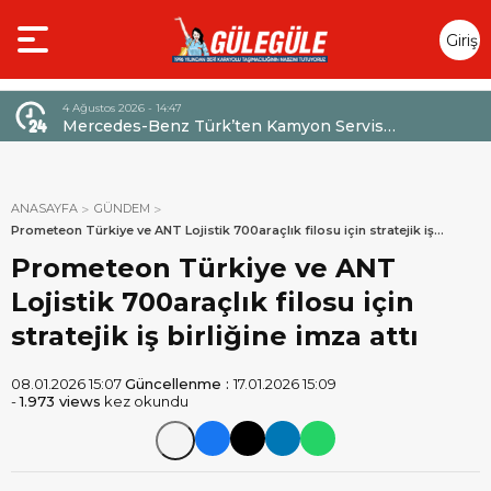
Giriş
Yap
4 Ağustos 2026 - 14:47
026,
Mercedes-Benz Türk’ten Kamyon Servis
Sözleşmelerinde 36 Aya Varan Taksit İmkânı
ANASAYFA
GÜNDEM
Prometeon Türkiye ve ANT Lojistik 700araçlık filosu için stratejik iş
birliğine imza attı
Prometeon Türkiye ve ANT
Lojistik 700araçlık filosu için
stratejik iş birliğine imza attı
08.01.2026 15:07
Güncellenme :
17.01.2026 15:09
-
1.973 views
kez okundu