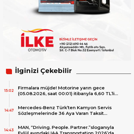
İlginizi Çekebilir
Firmalara müjde! Motorine yarın gece
15:02
(05.08.2026, saat 00:01) itibarıyla 6,60 TL’lik
dev bir indirim bekleniyor.
Mercedes-Benz Türk’ten Kamyon Servis
14:47
Sözleşmelerinde 36 Aya Varan Taksit
İmkânı
MAN, “Driving. People. Partner.”sloganıyla
14:43
Eylül ayındaki IAA Transportation 2026’da