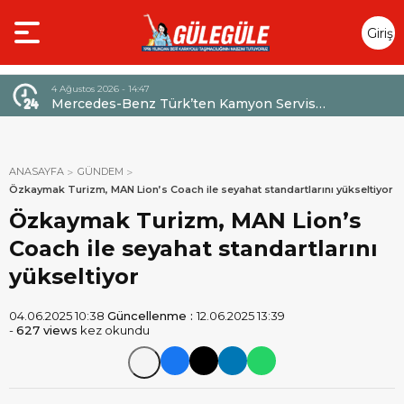
Giriş
Yap
4 Ağustos 2026 - 14:47
026,
Mercedes-Benz Türk’ten Kamyon Servis
Sözleşmelerinde 36 Aya Varan Taksit İmkânı
ANASAYFA
GÜNDEM
Özkaymak Turizm, MAN Lion’s Coach ile seyahat standartlarını yükseltiyor
Özkaymak Turizm, MAN Lion’s
Coach ile seyahat standartlarını
yükseltiyor
04.06.2025 10:38
Güncellenme :
12.06.2025 13:39
-
627 views
kez okundu