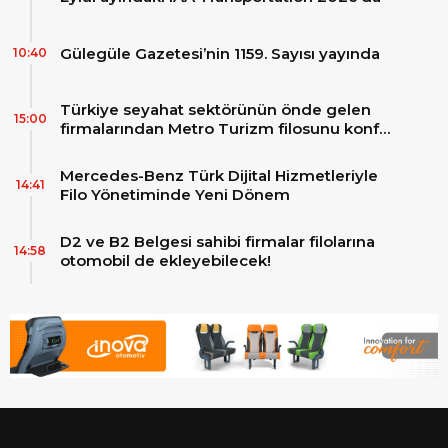
Gülegüle Gazetesi’nin 1159. Sayısı yayında
10:40
Türkiye seyahat sektörünün önde gelen
15:00
firmalarından Metro Turizm filosunu konfor
ve teknolojinin zirvesindeki 2 adet yepyeni
MAN Skyliner ile güçlendirdi!
Mercedes-Benz Türk Dijital Hizmetleriyle
14:41
Filo Yönetiminde Yeni Dönem
D2 ve B2 Belgesi sahibi firmalar filolarına
14:58
otomobil de ekleyebilecek!