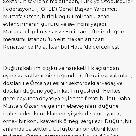
Sektörün sevilen simalarından, Türkiye Otobüsçüler
Federasyonu (TOFED) Genel Başkan Yardımcısı
Mustafa Özcan, biricik oğlu Emircan Özcan’ı
evlendirmenin gururu ve sevincini yaşadı.
Müstakbel gelin Selay ve Emircan çiftinin düğün
merasimi, İstanbul’un elit mekanlarından
Renaissance Polat İstanbul Hotel’de gerçekleşti.
Düğün; katılım, coşku ve hareketlilik açısından
eşine az rastlanır bir düğündü. Çiftin ailesi, yakınları,
dostları ile Özcan ailesinin sektördeki arkadaş ve
dostları düğüne yoğun katılım gösterdi. Herkes
gece boyunca doyasıya eğlenme fırsatı buldu. Baba
Mustafa Özcan ve gelinin ebeveynleri, düğüne
icabet eden konukları en iyi şekilde ağırlayarak,
örnek bir konukseverlik örneği sergiledi. Düğün, bir
anlamda da sektörü buluşturan bir etkinlikten