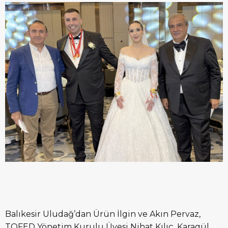
Balıkesir Uludağ’dan Ürün İlgin ve Akın Pervaz,
TOFED Yönetim Kurulu Üyesi Nihat Kılıç, Karagül