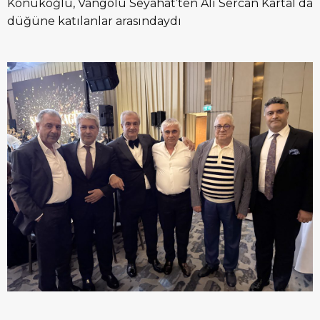
Konukoğlu, Vangölü Seyahat’ten Ali Sercan Kartal da
düğüne katılanlar arasındaydı