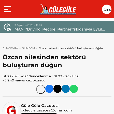
Giriş
Yap
3 Ağustos 2026 - 14:43
MAN, “Driving. People. Partner.”sloganıyla Eylül
ayındaki IAA Transportation 2026’da
ANASAYFA
GÜNDEM
Özcan ailesinden sektörü buluşturan düğün
Özcan ailesinden sektörü
buluşturan düğün
01.09.2025 14:37
Güncellenme :
01.09.2025 18:56
-
3.249 views
kez okundu
Güle Güle Gazetesi
gulegule.gazetesi@gmail.com