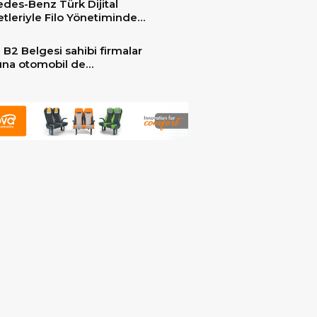
des-Benz Türk Dijital
er ile güçlendirdi!
tleriyle Filo Yönetiminde
 Dönem
 B2 Belgesi sahibi firmalar
arına otomobil de
ebilecek!