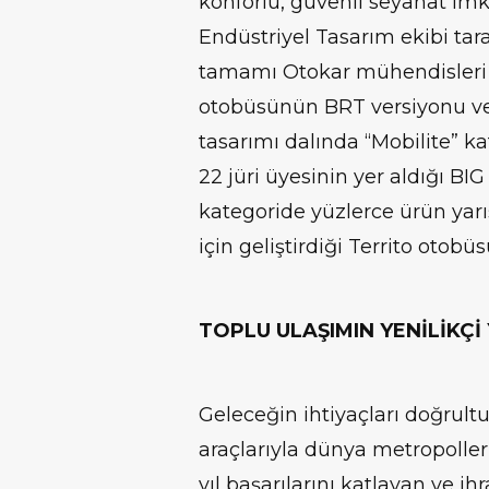
konforlu, güvenli seyahat imk
Endüstriyel Tasarım ekibi tar
tamamı Otokar mühendisleri 
otobüsünün BRT versiyonu ve 
tasarımı dalında “Mobilite” ka
22 jüri üyesinin yer aldığı BI
kategoride yüzlerce ürün yarı
için geliştirdiği Territo otobü
TOPLU ULAŞIMIN YENİLİKÇİ
Geleceğin ihtiyaçları doğrultu
araçlarıyla dünya metropoller
yıl başarılarını katlayan ve i