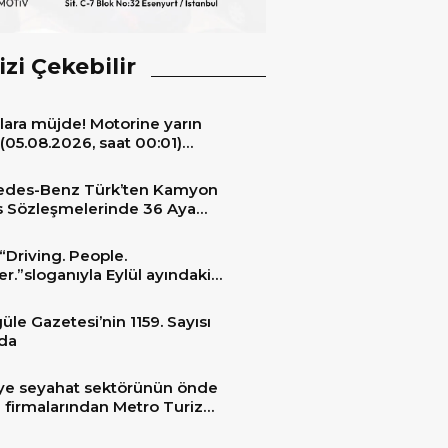
izi Çekebilir
lara müjde! Motorine yarın
(05.08.2026, saat 00:01)
ıyla 6,60 TL’lik dev bir indirim
niyor.
edes-Benz Türk’ten Kamyon
s Sözleşmelerinde 36 Aya
 Taksit İmkânı
“Driving. People.
er.”sloganıyla Eylül ayındaki
ransportation 2026’da
üle Gazetesi’nin 1159. Sayısı
da
ye seyahat sektörünün önde
 firmalarından Metro Turizm
unu konfor ve teknolojinin
sindeki 2 adet yepyeni MAN