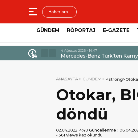
Haber ara...
GÜNDEM
RÖPORTAJ
E-GAZETE
4 Ağustos 2026 - 14:47
Mercedes-Benz Türk’ten Kamyo
ANASAYFA
GÜNDEM
<strong>Otoka
Otokar, BI
döndü
02.04.2022 14:40
Güncellenme :
06.04.202
-
561 views
kez okundu