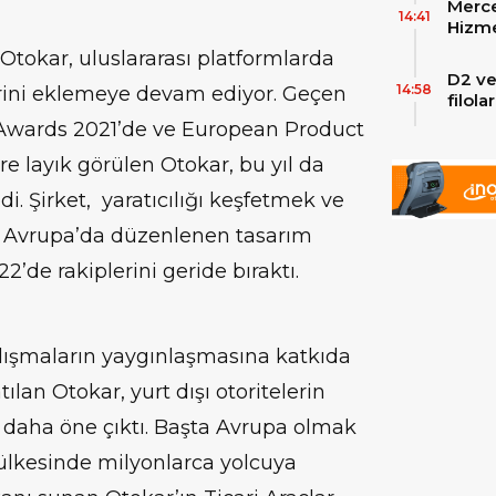
Merce
Skylin
14:41
Hizme
Yeni
Otokar, uluslararası platformlarda
D2 ve
14:58
lerini eklemeye devam ediyor. Geçen
filol
ekley
EE Awards 2021’de ve European Product
re layık görülen Otokar, bu yıl da
di. Şirket, yaratıcılığı keşfetmek ve
l Avrupa’da düzenlenen tasarım
’de rakiplerini geride bıraktı.
ışmaların yaygınlaşmasına katkıda
lan Otokar, yurt dışı otoritelerin
 daha öne çıktı. Başta Avrupa olmak
ülkesinde milyonlarca yolcuya