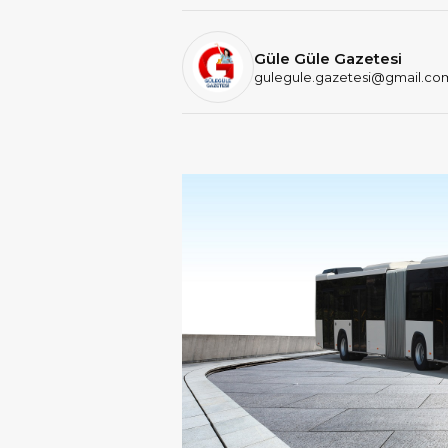
Güle Güle Gazetesi
gulegule.gazetesi@gmail.co