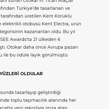
anı sunan Otokar’ın Ticari Araçlar
afından Türkiye’de tasarlanan ve
tarafından üretilen Kent Körüklü
elektrikli otobüsü Kent Electra, ürün
tegorisinin kazananları oldu. Bu yıl
G SEE Awards'ta 21 ülkeden 6
ştı. Otokar daha önce Avrupa pazarı
sü ile bu ödüle layık görülmüştü.
 YÜZLERİ OLDULAR
sunda tasarlayıp geliştirdiği
inde toplu taşımacılık alanında her
hracatta yeni rekorlara imza atan