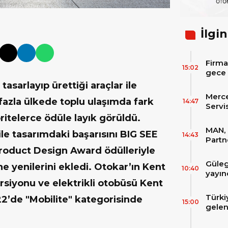
İlgin
Firma
15:02
gece 
itibar
tasarlayıp ürettiği araçlar ile
bekle
Merc
 fazla ülkede toplu ulaşımda fark
14:47
Servi
Varan
oritelerce ödüle layık görüldü.
MAN, 
ile tasarımdaki başarısını BIG SEE
14:43
Partn
IAA T
oduct Design Award ödülleriyle
Güleg
ne yenilerini ekledi. Otokar’ın Kent
10:40
yayın
siyonu ve elektrikli otobüsü Kent
Türki
2’de "Mobilite" kategorisinde
15:00
gelen
filos
zirve