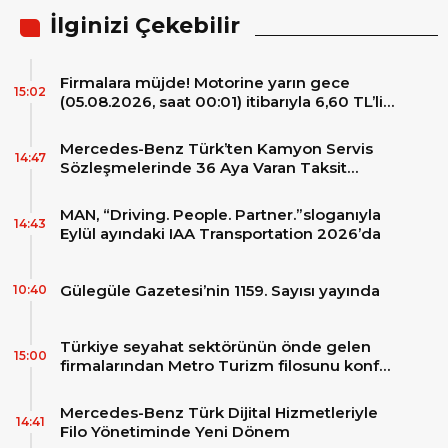
İlginizi Çekebilir
Firmalara müjde! Motorine yarın gece
15:02
(05.08.2026, saat 00:01) itibarıyla 6,60 TL’lik
dev bir indirim bekleniyor.
Mercedes-Benz Türk’ten Kamyon Servis
14:47
Sözleşmelerinde 36 Aya Varan Taksit
İmkânı
MAN, “Driving. People. Partner.”sloganıyla
14:43
Eylül ayındaki IAA Transportation 2026’da
Gülegüle Gazetesi’nin 1159. Sayısı yayında
10:40
Türkiye seyahat sektörünün önde gelen
15:00
firmalarından Metro Turizm filosunu konfor
ve teknolojinin zirvesindeki 2 adet yepyeni
MAN Skyliner ile güçlendirdi!
Mercedes-Benz Türk Dijital Hizmetleriyle
14:41
Filo Yönetiminde Yeni Dönem