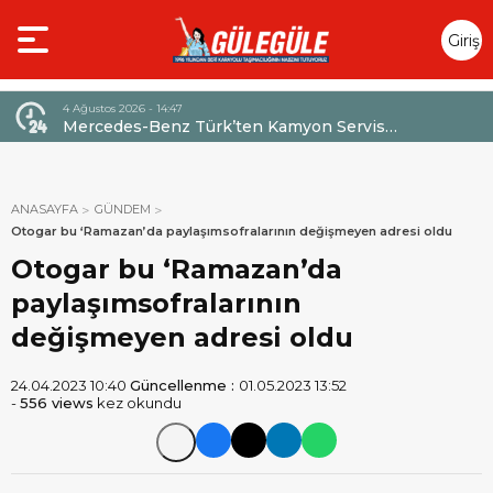
Giriş
Yap
4 Ağustos 2026 - 14:47
026,
Mercedes-Benz Türk’ten Kamyon Servis
Sözleşmelerinde 36 Aya Varan Taksit İmkânı
ANASAYFA
GÜNDEM
Otogar bu ‘Ramazan’da paylaşımsofralarının değişmeyen adresi oldu
Otogar bu ‘Ramazan’da
paylaşımsofralarının
değişmeyen adresi oldu
24.04.2023 10:40
Güncellenme :
01.05.2023 13:52
-
556 views
kez okundu