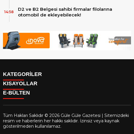
D2 ve B2 Belgesi sahibi firmalar filolarına
14:58
otomobil de ekleyebilecek!
KATEGORİLER
KISAYOLLAR
Reklam
E-BÜLTEN
Firma Rehberi
Facebook
İletişim
Instagram
Künye
Youtube
Yazarlar
Tüm Hakları Saklıdır © 2026 Güle Güle Gazetesi | Sitemizdeki
Gizlilik Politikası
resim ve haberlerin her hakkı saklıdır. İzinsiz veya kaynak
gulegule.com.tr
e-bültenine abone olarak, tarafınıza haber,
gösterilmeden kullanılamaz.
duyuru ve kampanya içerikli e-postaların gönderilmesini kabul