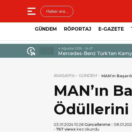
Haber ara...
GÜNDEM
RÖPORTAJ
E-GAZETE
4 Ağustos 2026 - 14:47
Mercedes-Benz Türk’ten Kamyo
ANASAYFA
GÜNDEM
MAN’ın Başarılı
MAN’ın Başa
Ödüllerini
03.01.2024 10:28
Güncellenme :
08.01.202
-
767 views
kez okundu