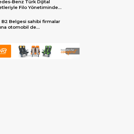
des-Benz Türk Dijital
er ile güçlendirdi!
tleriyle Filo Yönetiminde
 Dönem
 B2 Belgesi sahibi firmalar
arına otomobil de
ebilecek!