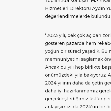
Toplantıda konuşan MAN Kamy
Hizmetleri Direktörü Aydın Yu
değerlendirmelerde bulundu v
“2023 yılı, pek çok açıdan zo
gösteren pazarda hem rekabet
yoğun bir süreci yaşadık. Bu 
memnuniyetini sağlamak önce
Ancak bu yılı hep birlikte başa
önümüzdeki yıla bakıyoruz. 
2024 yılının daha da çetin geç
daha iyi hazırlanmamız gereke
gerçekleştirdiğimiz üstün pe
anlayışımızı da 2024’ün bir ön