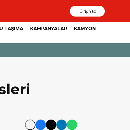
Giriş Yap
U TAŞIMA
KAMPANYALAR
KAMYON
3 Ağustos 2026
MAN, “Dri
sleri