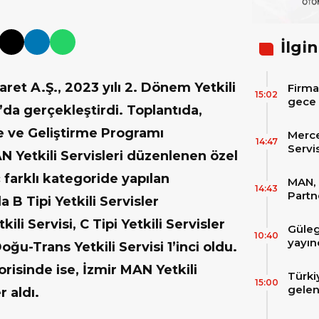
İlgin
t A.Ş., 2023 yılı 2. Dönem Yetkili
Firma
15:02
gece 
’da gerçekleştirdi. Toplantıda,
itibar
bekle
e ve Geliştirme Programı
Merc
14:47
Servi
N Yetkili Servisleri düzenlenen özel
Varan
ç farklı kategoride yapılan
MAN, 
14:43
Partn
B Tipi Yetkili Servisler
IAA T
li Servisi, C Tipi Yetkili Servisler
Güleg
10:40
yayın
u-Trans Yetkili Servisi 1’inci oldu.
isinde ise, İzmir MAN Yetkili
Türki
15:00
gelen
 aldı.
filos
zirve