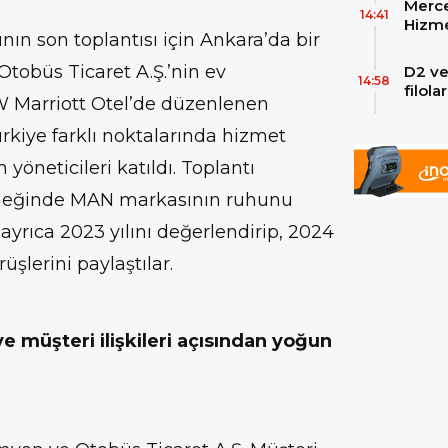
Merce
Skylin
14:41
Hizme
ının son toplantısı için Ankara’da bir
Yeni
tobüs Ticaret A.Ş.’nin ev
D2 ve
14:58
filol
JW Marriott Otel’de düzenlenen
ekley
ürkiye farklı noktalarında hizmet
 yöneticileri katıldı. Toplantı
meğinde MAN markasının ruhunu
ayrıca 2023 yılını değerlendirip, 2024
rüşlerini paylaştılar.
 müşteri ilişkileri açısından yoğun