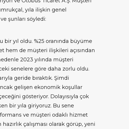
on ve Otobüs Ticaret A.Ş. Müşteri
mrukçal, yıla ilişkin genel
e şunları söyledi:
rlu bir yıl oldu. %25 oranında büyüme
 hem de müşteri ilişkileri açısından
nedenle 2023 yılında müşteri
ki senelere göre daha zorlu oldu.
rıyla geride bıraktık. Şimdi
Ancak gelişen ekonomik koşullar
eceğini gösteriyor. Dolayısıyla çok
n bir yıla giriyoruz. Bu sene
rformans ve müşteri odaklı hizmet
 hazırlık çalışması olarak görüp, yeni