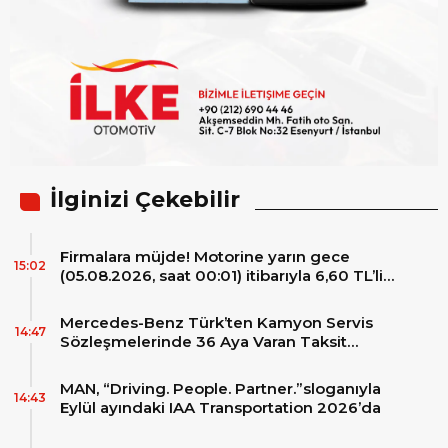
İlginizi Çekebilir
Firmalara müjde! Motorine yarın gece
15:02
(05.08.2026, saat 00:01) itibarıyla 6,60 TL’lik
dev bir indirim bekleniyor.
Mercedes-Benz Türk’ten Kamyon Servis
14:47
Sözleşmelerinde 36 Aya Varan Taksit
İmkânı
MAN, “Driving. People. Partner.”sloganıyla
14:43
Eylül ayındaki IAA Transportation 2026’da