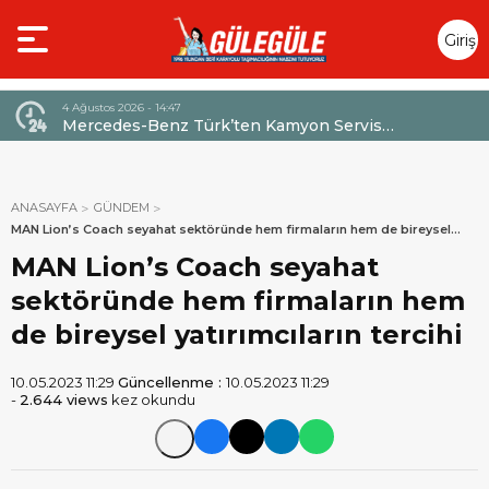
Giriş
Yap
4 Ağustos 2026 - 14:47
026,
Mercedes-Benz Türk’ten Kamyon Servis
Sözleşmelerinde 36 Aya Varan Taksit İmkânı
ANASAYFA
GÜNDEM
MAN Lion’s Coach seyahat sektöründe hem firmaların hem de bireysel
yatırımcıların tercihi
MAN Lion’s Coach seyahat
sektöründe hem firmaların hem
de bireysel yatırımcıların tercihi
10.05.2023 11:29
Güncellenme :
10.05.2023 11:29
-
2.644 views
kez okundu