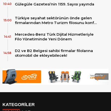
Gülegüle Gazetesi’nin 1159. Sayısı yayında
10:40
Türkiye seyahat sektörünün önde gelen
15:00
firmalarından Metro Turizm filosunu konfor
ve teknolojinin zirvesindeki 2 adet yepyeni
MAN Skyliner ile güçlendirdi!
Mercedes-Benz Türk Dijital Hizmetleriyle
14:41
Filo Yönetiminde Yeni Dönem
D2 ve B2 Belgesi sahibi firmalar filolarına
14:58
otomobil de ekleyebilecek!
KATEGORİLER