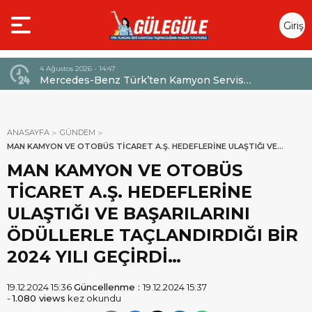
Giriş
Yap
4 Ağustos 2026 - 14:47
026,
Mercedes-Benz Türk’ten Kamyon Servis
Sözleşmelerinde 36 Aya Varan Taksit İmkânı
ANASAYFA
GÜNDEM
MAN KAMYON VE OTOBÜS TİCARET A.Ş. HEDEFLERİNE ULAŞTIĞI VE
BAŞARILARINI ÖDÜLLERLE TAÇLANDIRDIĞI BİR 2024 YILI GEÇİRDİ…
MAN KAMYON VE OTOBÜS
TİCARET A.Ş. HEDEFLERİNE
ULAŞTIĞI VE BAŞARILARINI
ÖDÜLLERLE TAÇLANDIRDIĞI BİR
2024 YILI GEÇİRDİ…
19.12.2024 15:36
Güncellenme :
19.12.2024 15:37
-
1.080 views
kez okundu