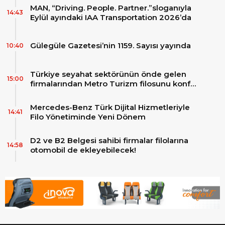
MAN, “Driving. People. Partner.”sloganıyla
14:43
Eylül ayındaki IAA Transportation 2026’da
Gülegüle Gazetesi’nin 1159. Sayısı yayında
10:40
Türkiye seyahat sektörünün önde gelen
15:00
firmalarından Metro Turizm filosunu konfor
ve teknolojinin zirvesindeki 2 adet yepyeni
MAN Skyliner ile güçlendirdi!
Mercedes-Benz Türk Dijital Hizmetleriyle
14:41
Filo Yönetiminde Yeni Dönem
D2 ve B2 Belgesi sahibi firmalar filolarına
14:58
otomobil de ekleyebilecek!