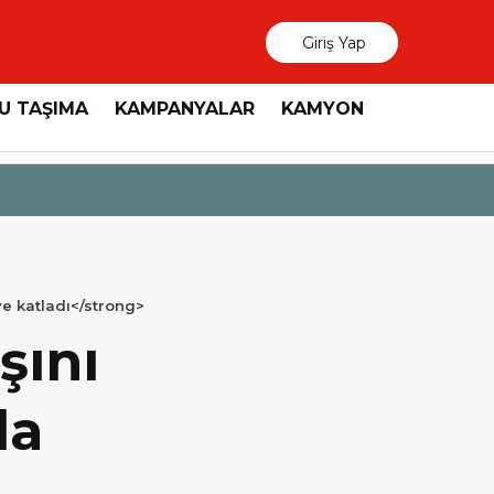
Giriş Yap
U TAŞIMA
KAMPANYALAR
KAMYON
3 Ağustos 2026
MAN, “Dri
ye katladı</strong>
şını
da