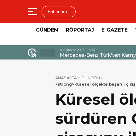
Haber ara...
GÜNDEM
RÖPORTAJ
E-GAZETE
4 Ağustos 2026 - 14:47
Mercedes-Benz Türk’ten Kamyo
ANASAYFA
GÜNDEM
<strong>Küresel ölçekte başarılı çıkış
Küresel öl
sürdüren 