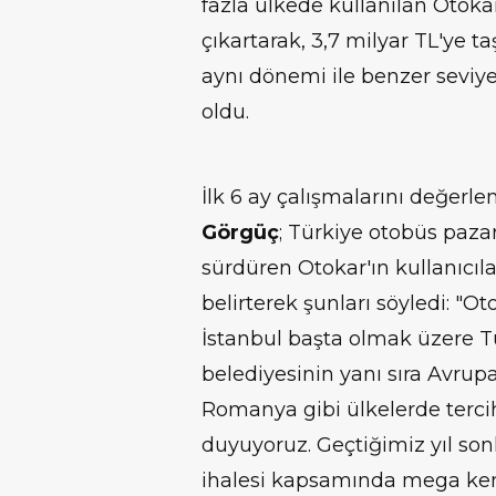
fazla ülkede kullanılan Otokar
çıkartarak, 3,7 milyar TL'ye taş
aynı dönemi ile benzer seviy
oldu.
İlk 6 ay çalışmalarını değerl
Görgüç
; Türkiye otobüs pazarı
sürdüren Otokar'ın kullanıcıl
belirterek şunları söyledi: "O
İstanbul başta olmak üzere T
belediyesinin yanı sıra Avrupa
Romanya gibi ülkelerde terc
duyuyoruz. Geçtiğimiz yıl so
ihalesi kapsamında mega kent 