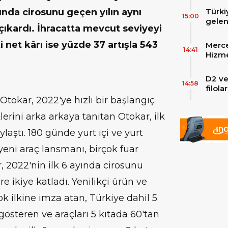
Türki
ısında cirosunu geçen yılın aynı
15:00
gelen
çıkardı. İhracatta mevcut seviyeyi
filos
zirve
i net kârı ise yüzde 37 artışla 543
Merce
Skylin
14:41
Hizme
Yeni
D2 ve
14:58
filol
ekley
Otokar, 2022'ye hızlı bir başlangıç
iklerini arka arkaya tanıtan Otokar, ilk
ylaştı. 180 günde yurt içi ve yurt
yeni araç lansmanı, birçok fuar
, 2022'nin ilk 6 ayında cirosunu
 ikiye katladı. Yenilikçi ürün ve
k ilkine imza atan, Türkiye dahil 5
 gösteren ve araçları 5 kıtada 60'tan