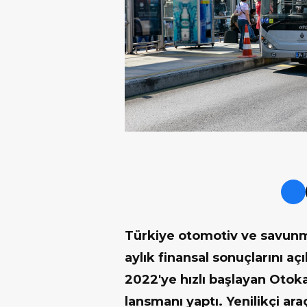
Türkiye otomotiv ve savunma
aylık finansal sonuçlarını aç
2022'ye hızlı başlayan Otokar
lansmanı yaptı. Yenilikçi ara