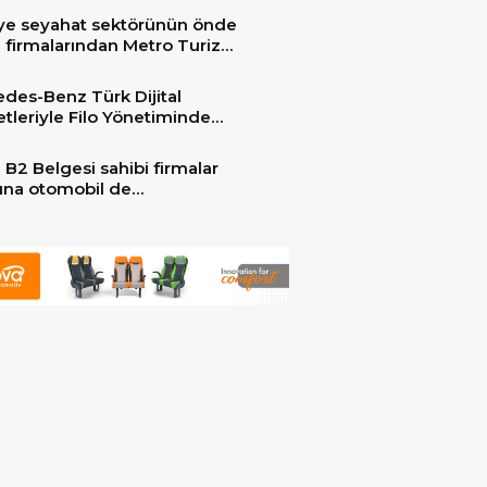
ye seyahat sektörünün önde
 firmalarından Metro Turizm
unu konfor ve teknolojinin
sindeki 2 adet yepyeni MAN
des-Benz Türk Dijital
er ile güçlendirdi!
tleriyle Filo Yönetiminde
 Dönem
 B2 Belgesi sahibi firmalar
arına otomobil de
ebilecek!