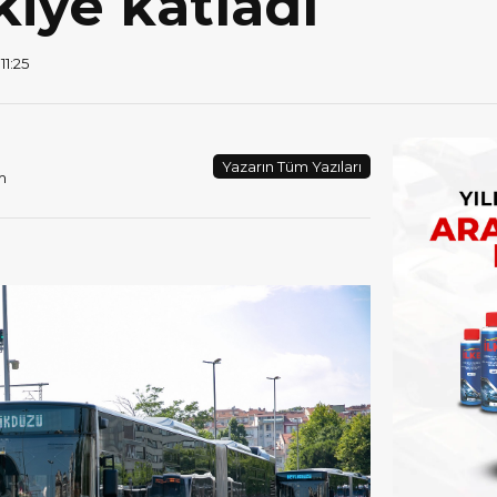
kiye katladı
11:25
Yazarın Tüm Yazıları
m