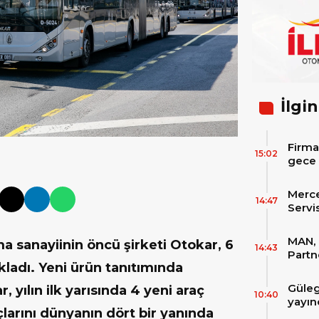
İlgin
Firma
15:02
gece 
itibar
bekle
Merc
14:47
Servi
Varan
MAN, 
 sanayiinin öncü şirketi Otokar, 6
14:43
Partn
ıkladı. Yeni ürün tanıtımında
IAA T
Güleg
, yılın ilk yarısında 4 yeni araç
10:40
yayın
çlarını dünyanın dört bir yanında