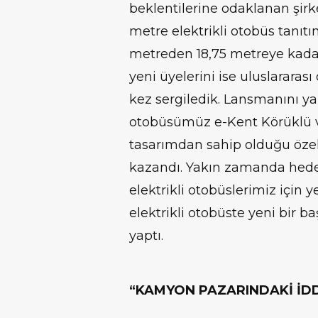
beklentilerine odaklanan şirk
metre elektrikli otobüs tanıt
metreden 18,75 metreye kadar
yeni üyelerini ise uluslararas
kez sergiledik. Lansmanını ya
otobüsümüz e-Kent Körüklü v
tasarımdan sahip olduğu özel
kazandı. Yakın zamanda hede
elektrikli otobüslerimiz için y
elektrikli otobüste yeni bir 
yaptı.
“KAMYON PAZARINDAKİ İDD