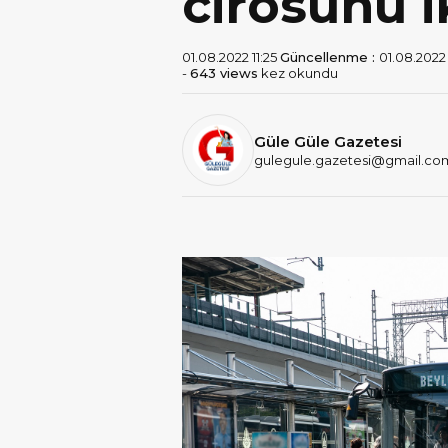
cirosunu i
01.08.2022 11:25
Güncellenme :
01.08.2022 
-
643 views
kez okundu
Güle Güle Gazetesi
gulegule.gazetesi@gmail.co