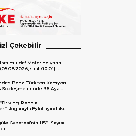
izi Çekebilir
lara müjde! Motorine yarın
(05.08.2026, saat 00:01)
ıyla 6,60 TL’lik dev bir indirim
niyor.
edes-Benz Türk’ten Kamyon
s Sözleşmelerinde 36 Aya
 Taksit İmkânı
“Driving. People.
er.”sloganıyla Eylül ayındaki
ransportation 2026’da
üle Gazetesi’nin 1159. Sayısı
da