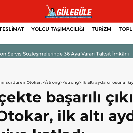
TESLİMAT
YOLCU TAŞIMACILIĞI
TURİZM
TOPL
n Servis Sözleşmelerinde 36 Aya Varan Taksit İmkânı
ını sürdüren Otokar, </strong><strong>ilk altı ayda cirosunu iki
çekte başarılı çıkı
Otokar,
ilk altı ay