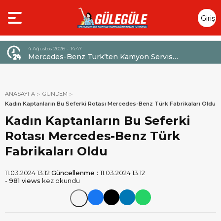
Giriş
Yap
4 Ağustos 2026 - 14:47
026,
Mercedes-Benz Türk’ten Kamyon Servis
Sözleşmelerinde 36 Aya Varan Taksit İmkânı
ANASAYFA
GÜNDEM
Kadın Kaptanların Bu Seferki Rotası Mercedes-Benz Türk Fabrikaları Oldu
Kadın Kaptanların Bu Seferki
Rotası Mercedes-Benz Türk
Fabrikaları Oldu
11.03.2024 13:12
Güncellenme :
11.03.2024 13:12
-
981 views
kez okundu