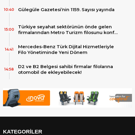
Gülegüle Gazetesi’nin 1159. Sayısı yayında
10:40
Türkiye seyahat sektörünün önde gelen
15:00
firmalarından Metro Turizm filosunu konfor
ve teknolojinin zirvesindeki 2 adet yepyeni
MAN Skyliner ile güçlendirdi!
Mercedes-Benz Türk Dijital Hizmetleriyle
14:41
Filo Yönetiminde Yeni Dönem
D2 ve B2 Belgesi sahibi firmalar filolarına
14:58
otomobil de ekleyebilecek!
KATEGORİLER