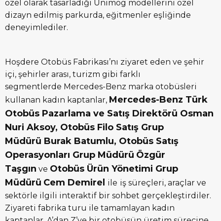
özel olarak tasarladığı Unimog modellerini özel
dizayn edilmiş parkurda, eğitmenler eşliğinde
deneyimlediler.
Hoşdere Otobüs Fabrikası’nı ziyaret eden ve şehir
içi, şehirler arası, turizm gibi farklı
segmentlerde Mercedes-Benz marka otobüsleri
Mercedes-Benz Türk
kullanan kadın kaptanlar,
Otobüs Pazarlama ve Satış Direktörü Osman
Nuri Aksoy, Otobüs Filo Satış Grup
Müdürü Burak Batumlu, Otobüs Satış
Operasyonları Grup Müdürü
Özgür
Taşgın
Otobüs Ürün Yönetimi Grup
ve
Müdürü
Cem Demirel
ile
iş süreçleri, araçlar ve
sektörle ilgili interaktif bir sohbet gerçekleştirdiler.
Ziyareti fabrika turu ile tamamlayan kadın
kaptanlar, A’dan Z’ye bir otobüsün üretim sürecine