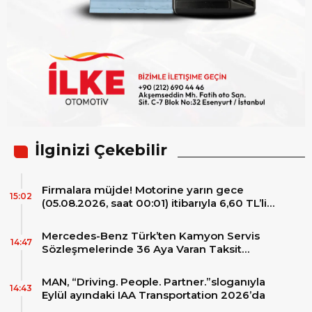
İlginizi Çekebilir
Firmalara müjde! Motorine yarın gece
15:02
(05.08.2026, saat 00:01) itibarıyla 6,60 TL’lik
dev bir indirim bekleniyor.
Mercedes-Benz Türk’ten Kamyon Servis
14:47
Sözleşmelerinde 36 Aya Varan Taksit
İmkânı
MAN, “Driving. People. Partner.”sloganıyla
14:43
Eylül ayındaki IAA Transportation 2026’da