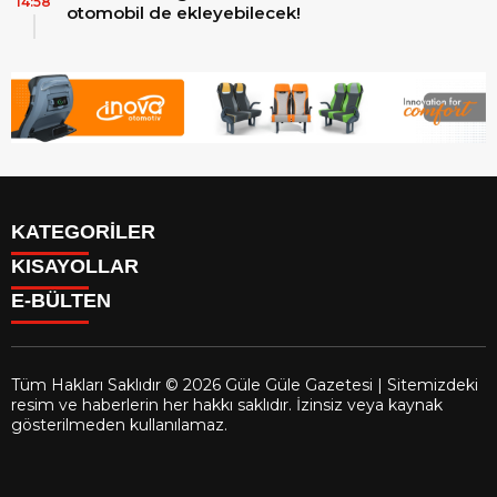
14:58
otomobil de ekleyebilecek!
KATEGORİLER
KISAYOLLAR
Reklam
E-BÜLTEN
Firma Rehberi
Facebook
İletişim
Instagram
Künye
Youtube
Yazarlar
Tüm Hakları Saklıdır © 2026 Güle Güle Gazetesi | Sitemizdeki
Gizlilik Politikası
resim ve haberlerin her hakkı saklıdır. İzinsiz veya kaynak
gulegule.com.tr
e-bültenine abone olarak, tarafınıza haber,
gösterilmeden kullanılamaz.
duyuru ve kampanya içerikli e-postaların gönderilmesini kabul
etmiş olursunuz.