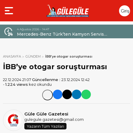
Giriş
Yap
4 Ağustos 2026 - 14:47
026,
Mercedes-Benz Türk’ten Kamyon Servis
Sözleşmelerinde 36 Aya Varan Taksit İmkânı
ANASAYFA
GÜNDEM
İBB’ye otogar soruşturması
İBB’ye otogar soruşturması
22.12.2024 21:07
Güncellenme :
23.12.2024 12:42
-
1.224 views
kez okundu
Güle Güle Gazetesi
gulegule.gazetesi@gmail.com
Yazarın Tüm Yazıları