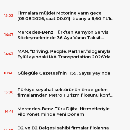
Firmalara müjde! Motorine yarın gece
15:02
(05.08.2026, saat 00:01) itibarıyla 6,60 TL’lik
dev bir indirim bekleniyor.
Mercedes-Benz Türk’ten Kamyon Servis
14:47
Sözleşmelerinde 36 Aya Varan Taksit
İmkânı
MAN, “Driving. People. Partner.”sloganıyla
14:43
Eylül ayındaki IAA Transportation 2026’da
Gülegüle Gazetesi’nin 1159. Sayısı yayında
10:40
Türkiye seyahat sektörünün önde gelen
15:00
firmalarından Metro Turizm filosunu konfor
ve teknolojinin zirvesindeki 2 adet yepyeni
MAN Skyliner ile güçlendirdi!
Mercedes-Benz Türk Dijital Hizmetleriyle
14:41
Filo Yönetiminde Yeni Dönem
D2 ve B2 Belgesi sahibi firmalar filolarına