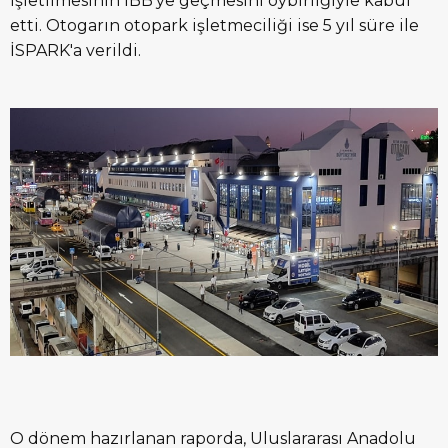
işletilmesinin İBB'ye geçmesini oybirliğiyle kabul
etti. Otogarın otopark işletmeciliği ise 5 yıl süre ile
İSPARK'a verildi.
O dönem hazırlanan raporda, Uluslararası Anadolu