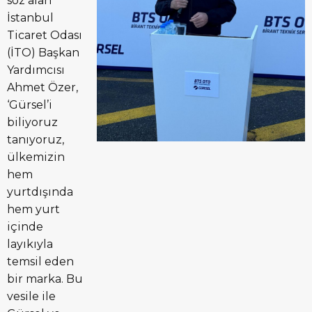
söz alan
İstanbul
Ticaret Odası
(İTO) Başkan
Yardımcısı
Ahmet Özer,
‘Gürsel’i
biliyoruz
tanıyoruz,
ülkemizin
hem
yurtdışında
hem yurt
içinde
layıkıyla
temsil eden
bir marka. Bu
vesile ile