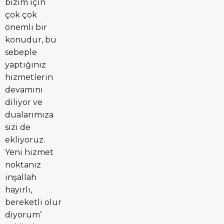
bizim için
çok çok
önemli bir
konudur, bu
sebeple
yaptığınız
hizmetlerin
devamını
diliyor ve
dualarımıza
sizi de
ekliyoruz.
Yeni hizmet
noktanız
inşallah
hayırlı,
bereketli olur
diyorum’