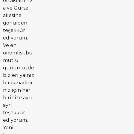
ortaklarımız
a ve Gürsel
ailesine
gönülden
teşekkür
ediyorum.
Ve en
önemlisi, bu
mutlu
günümüzde
bizleri yalnız
bırakmadığı
nız için her
birinize ayrı
ayrı
teşekkür
ediyorum.
Yeni