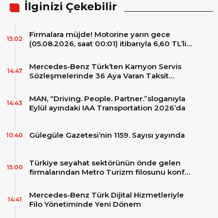
İlginizi Çekebilir
Firmalara müjde! Motorine yarın gece
15:02
(05.08.2026, saat 00:01) itibarıyla 6,60 TL’lik
dev bir indirim bekleniyor.
Mercedes-Benz Türk’ten Kamyon Servis
14:47
Sözleşmelerinde 36 Aya Varan Taksit
İmkânı
MAN, “Driving. People. Partner.”sloganıyla
14:43
Eylül ayındaki IAA Transportation 2026’da
Gülegüle Gazetesi’nin 1159. Sayısı yayında
10:40
Türkiye seyahat sektörünün önde gelen
15:00
firmalarından Metro Turizm filosunu konfor
ve teknolojinin zirvesindeki 2 adet yepyeni
MAN Skyliner ile güçlendirdi!
Mercedes-Benz Türk Dijital Hizmetleriyle
14:41
Filo Yönetiminde Yeni Dönem