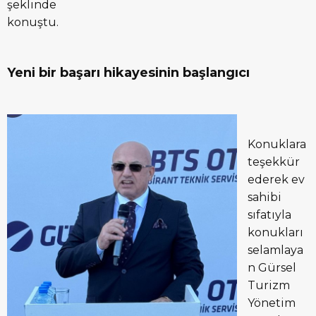
şeklinde
konuştu.
Yeni bir başarı hikayesinin başlangıcı
Konuklara
teşekkür
ederek ev
sahibi
sıfatıyla
konukları
selamlaya
n Gürsel
Turizm
Yönetim