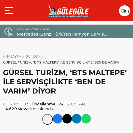
Giriş
Yap
4 Ağustos 2026 - 14:47
026,
Mercedes-Benz Türk’ten Kamyon Servis
Sözleşmelerinde 36 Aya Varan Taksit İmkânı
ANASAYFA
GÜNDEM
GÜRSEL TURİZM, ‘BTS MALTEPE’ İLE SERVİSÇİLİKTE ‘BEN DE VARIM’
DİYOR
GÜRSEL TURİZM, ‘BTS MALTEPE’
İLE SERVİSÇİLİKTE ‘BEN DE
VARIM’ DİYOR
12.11.2025 11:03
Güncellenme :
24.11.2025 12:46
-
4.629 views
kez okundu