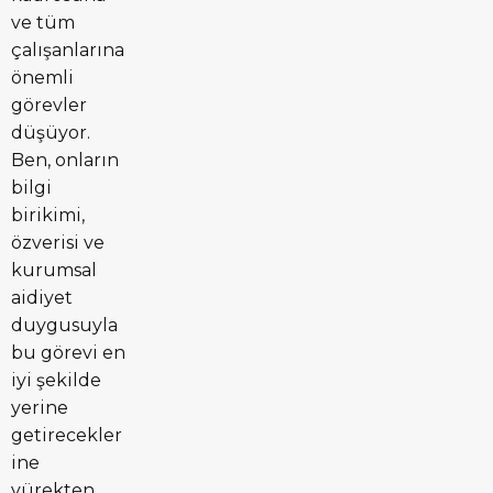
ve tüm
çalışanlarına
önemli
görevler
düşüyor.
Ben, onların
bilgi
birikimi,
özverisi ve
kurumsal
aidiyet
duygusuyla
bu görevi en
iyi şekilde
yerine
getirecekler
ine
yürekten