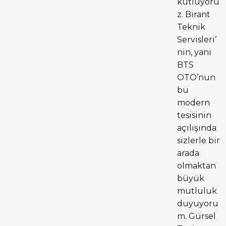
kutluyoru
z. Birant
Teknik
Servisleri’
nin, yani
BTS
OTO’nun
bu
modern
tesisinin
açılışında
sizlerle bir
arada
olmaktan
büyük
mutluluk
duyuyoru
m. Gürsel