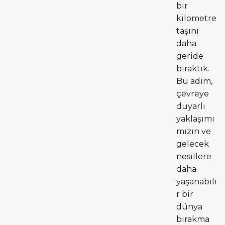
bir
kilometre
taşını
daha
geride
bıraktık.
Bu adım,
çevreye
duyarlı
yaklaşımı
mızın ve
gelecek
nesillere
daha
yaşanabili
r bir
dünya
bırakma