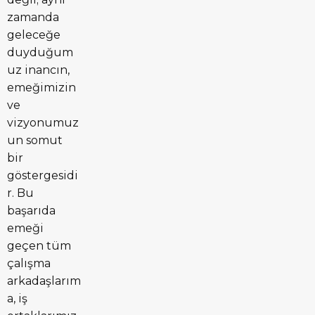
zamanda
geleceğe
duyduğum
uz inancın,
emeğimizin
ve
vizyonumuz
un somut
bir
göstergesidi
r. Bu
başarıda
emeği
geçen tüm
çalışma
arkadaşlarım
a, iş