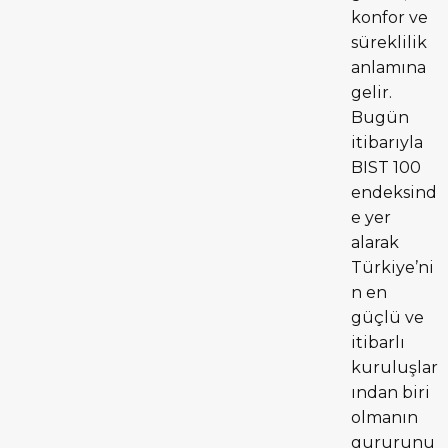
konfor ve
süreklilik
anlamına
gelir.
Bugün
itibarıyla
BIST 100
endeksind
e yer
alarak
Türkiye’ni
n en
güçlü ve
itibarlı
kuruluşlar
ından biri
olmanın
gururunu