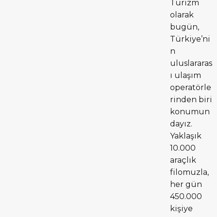
Turizm
olarak
bugün,
Türkiye’ni
n
uluslararas
ı ulaşım
operatörle
rinden biri
konumun
dayız.
Yaklaşık
10.000
araçlık
filomuzla,
her gün
450.000
kişiye