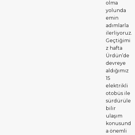
olma
yolunda
emin
adımlarla
ilerliyoruz.
Geçtiğimi
z hafta
Ürdün’de
devreye
aldığımız
15
elektrikli
otobüs ile
sürdürüle
bilir
ulaşım
konusund
a önemli