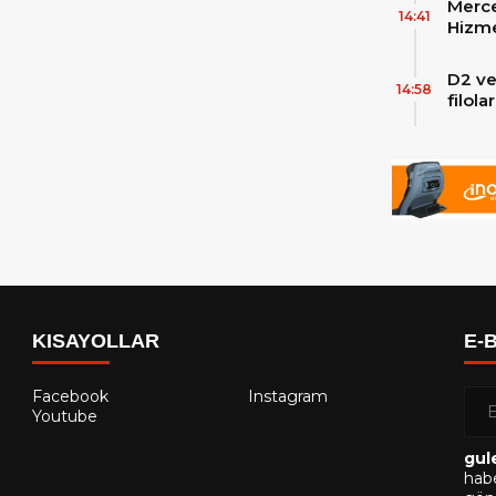
Merce
Skylin
14:41
Hizme
Yeni
D2 ve
14:58
filol
ekley
KISAYOLLAR
E-
Facebook
Instagram
Youtube
gul
habe