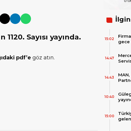
İlgin
 1120. Sayısı yayında.
Firma
15:02
gece 
itibar
bekle
Merc
ıdaki pdf’e
göz atın.
14:47
Servi
Varan
MAN, 
14:43
Partn
IAA T
Güleg
10:40
yayın
Türki
15:00
gelen
filos
zirve