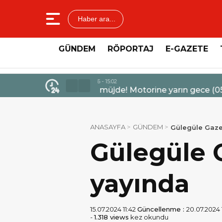
Haber ara...
GÜNDEM
RÖPORTAJ
E-GAZETE
4 Ağustos 2026 - 14:47
Mercedes-Benz Türk’ten Kamyo
ANASAYFA
GÜNDEM
Gülegüle Gazet
Gülegüle G
yayında
15.07.2024 11:42
Güncellenme :
20.07.2024 
-
1.318 views
kez okundu