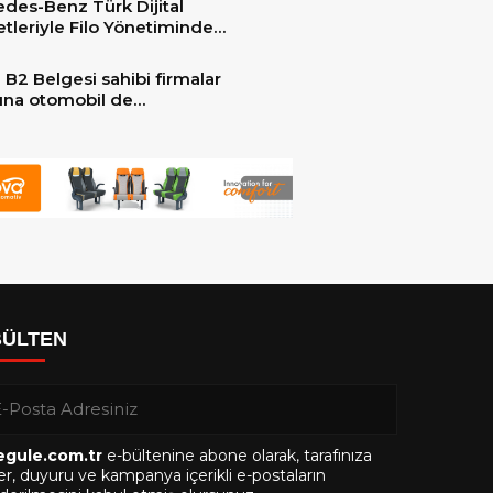
des-Benz Türk Dijital
er ile güçlendirdi!
tleriyle Filo Yönetiminde
 Dönem
 B2 Belgesi sahibi firmalar
arına otomobil de
ebilecek!
BÜLTEN
egule.com.tr
e-bültenine abone olarak, tarafınıza
r, duyuru ve kampanya içerikli e-postaların