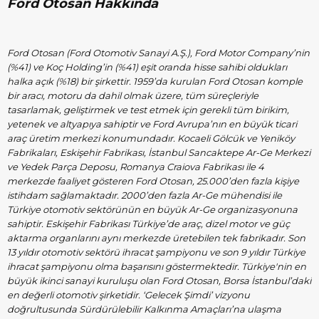
Ford Otosan Hakkında
Ford Otosan (Ford Otomotiv Sanayi A.Ş.), Ford Motor Company’nin
(%41) ve Koç Holding’in (%41) eşit oranda hisse sahibi oldukları
halka açık (%18) bir şirkettir. 1959’da kurulan Ford Otosan komple
bir aracı, motoru da dahil olmak üzere, tüm süreçleriyle
tasarlamak, geliştirmek ve test etmek için gerekli tüm birikim,
yetenek ve altyapıya sahiptir ve Ford Avrupa’nın en büyük ticari
araç üretim merkezi konumundadır. Kocaeli Gölcük ve Yeniköy
Fabrikaları, Eskişehir Fabrikası, İstanbul Sancaktepe Ar-Ge Merkezi
ve Yedek Parça Deposu, Romanya Craiova Fabrikası ile 4
merkezde faaliyet gösteren Ford Otosan, 25.000’den fazla kişiye
istihdam sağlamaktadır. 2000’den fazla Ar-Ge mühendisi ile
Türkiye otomotiv sektörünün en büyük Ar-Ge organizasyonuna
sahiptir. Eskişehir Fabrikası Türkiye’de araç, dizel motor ve güç
aktarma organlarını aynı merkezde üretebilen tek fabrikadır. Son
13 yıldır otomotiv sektörü ihracat şampiyonu ve son 9 yıldır Türkiye
ihracat şampiyonu olma başarısını göstermektedir. Türkiye'nin en
büyük ikinci sanayi kuruluşu olan Ford Otosan, Borsa İstanbul’daki
en değerli otomotiv şirketidir. ‘Gelecek Şimdi’ vizyonu
doğrultusunda Sürdürülebilir Kalkınma Amaçları’na ulaşma