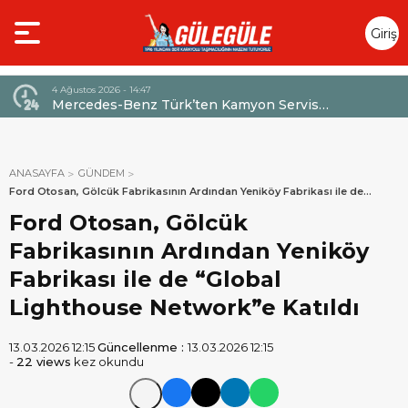
Giriş
Yap
4 Ağustos 2026 - 14:47
026,
Mercedes-Benz Türk’ten Kamyon Servis
Sözleşmelerinde 36 Aya Varan Taksit İmkânı
ANASAYFA
GÜNDEM
Ford Otosan, Gölcük Fabrikasının Ardından Yeniköy Fabrikası ile de
“Global Lighthouse Network”e Katıldı
Ford Otosan, Gölcük
Fabrikasının Ardından Yeniköy
Fabrikası ile de “Global
Lighthouse Network”e Katıldı
13.03.2026 12:15
Güncellenme :
13.03.2026 12:15
-
22 views
kez okundu