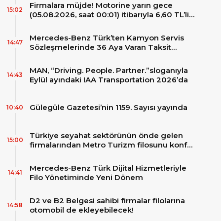
Firmalara müjde! Motorine yarın gece
15:02
(05.08.2026, saat 00:01) itibarıyla 6,60 TL’lik
dev bir indirim bekleniyor.
Mercedes-Benz Türk’ten Kamyon Servis
14:47
Sözleşmelerinde 36 Aya Varan Taksit
İmkânı
MAN, “Driving. People. Partner.”sloganıyla
14:43
Eylül ayındaki IAA Transportation 2026’da
Gülegüle Gazetesi’nin 1159. Sayısı yayında
10:40
Türkiye seyahat sektörünün önde gelen
15:00
firmalarından Metro Turizm filosunu konfor
ve teknolojinin zirvesindeki 2 adet yepyeni
MAN Skyliner ile güçlendirdi!
Mercedes-Benz Türk Dijital Hizmetleriyle
14:41
Filo Yönetiminde Yeni Dönem
D2 ve B2 Belgesi sahibi firmalar filolarına
14:58
otomobil de ekleyebilecek!