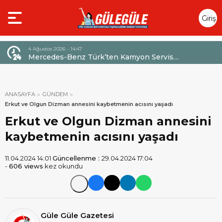
Giriş
Yap
4 Ağustos 2026 - 14:47
026,
Mercedes-Benz Türk’ten Kamyon Servis
Sözleşmelerinde 36 Aya Varan Taksit İmkânı
ANASAYFA
GÜNDEM
Erkut ve Olgun Dizman annesini kaybetmenin acısını yaşadı
Erkut ve Olgun Dizman annesini
kaybetmenin acısını yaşadı
11.04.2024 14:01
Güncellenme :
29.04.2024 17:04
-
606 views
kez okundu
Güle Güle Gazetesi