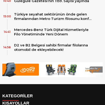
Gülegüle Gazetesi’nin 1159. Sayısı yayında
10:40
Türkiye seyahat sektörünün önde gelen
15:00
firmalarından Metro Turizm filosunu konfor
ve teknolojinin zirvesindeki 2 adet yepyeni
MAN Skyliner ile güçlendirdi!
Mercedes-Benz Türk Dijital Hizmetleriyle
14:41
Filo Yönetiminde Yeni Dönem
D2 ve B2 Belgesi sahibi firmalar filolarına
14:58
otomobil de ekleyebilecek!
KATEGORİLER
KISAYOLLAR