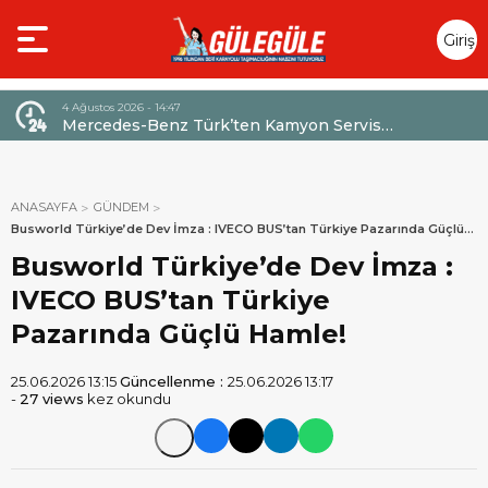
Giriş
Yap
4 Ağustos 2026 - 14:47
026,
Mercedes-Benz Türk’ten Kamyon Servis
Sözleşmelerinde 36 Aya Varan Taksit İmkânı
ANASAYFA
GÜNDEM
Busworld Türkiye’de Dev İmza : IVECO BUS’tan Türkiye Pazarında Güçlü
Hamle!
Busworld Türkiye’de Dev İmza :
IVECO BUS’tan Türkiye
Pazarında Güçlü Hamle!
25.06.2026 13:15
Güncellenme :
25.06.2026 13:17
-
27 views
kez okundu