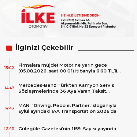
İlginizi Çekebilir
Firmalara müjde! Motorine yarın gece
15:02
(05.08.2026, saat 00:01) itibarıyla 6,60 TL’lik
dev bir indirim bekleniyor.
Mercedes-Benz Türk’ten Kamyon Servis
14:47
Sözleşmelerinde 36 Aya Varan Taksit
İmkânı
MAN, “Driving. People. Partner.”sloganıyla
14:43
Eylül ayındaki IAA Transportation 2026’da
Gülegüle Gazetesi’nin 1159. Sayısı yayında
10:40