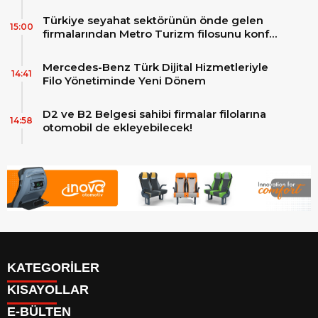
Türkiye seyahat sektörünün önde gelen
15:00
firmalarından Metro Turizm filosunu konfor
ve teknolojinin zirvesindeki 2 adet yepyeni
MAN Skyliner ile güçlendirdi!
Mercedes-Benz Türk Dijital Hizmetleriyle
14:41
Filo Yönetiminde Yeni Dönem
D2 ve B2 Belgesi sahibi firmalar filolarına
14:58
otomobil de ekleyebilecek!
KATEGORİLER
KISAYOLLAR
Reklam
E-BÜLTEN
Firma Rehberi