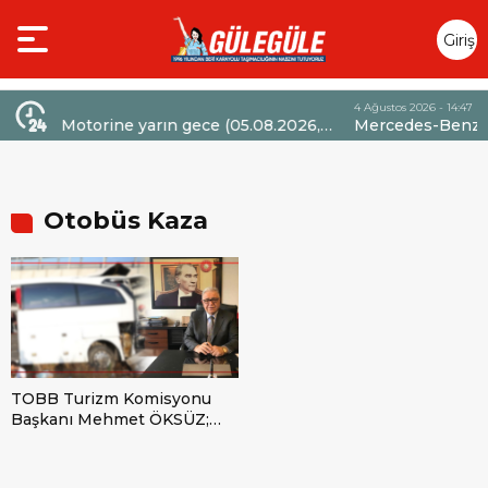
Giriş
Yap
4 Ağustos 2026 - 14:47
ın gece (05.08.2026,
Mercedes-Benz Türk’ten Kamyon Ser
k dev bir indirim
Sözleşmelerinde 36 Aya Varan Taksit 
Otobüs Kaza
TOBB Turizm Komisyonu
Başkanı Mehmet ÖKSÜZ;
Otobüs kazalarını önlemek
için kaptan maaşlarını
düzenlemek artık şart