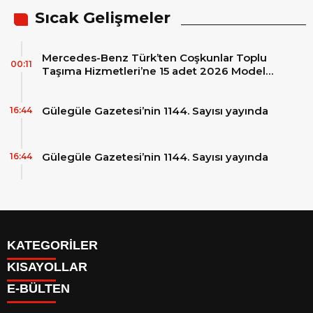
Sıcak Gelişmeler
Mercedes-Benz Türk’ten Coşkunlar Toplu
00:11
Taşıma Hizmetleri’ne 15 adet 2026 Model
Mercedes-Benz Conecto Otobüs Teslimatı
Gülegüle Gazetesi’nin 1144. Sayısı yayında
16:44
Gülegüle Gazetesi’nin 1144. Sayısı yayında
16:44
KATEGORİLER
KISAYOLLAR
Reklam
E-BÜLTEN
Firma Rehberi
Facebook
İletişim